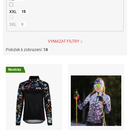
XXL
15
3XL
0
VYMAZAT FILTRY
Položek k zobrazení:
18
V
ý
Novinka
p
i
s
p
r
o
d
u
k
t