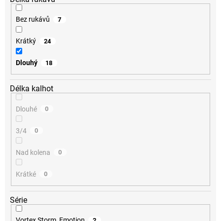
Bez rukávů
7
Krátký
24
Dlouhý
18
Délka kalhot
Dlouhé
0
3/4
0
Nad kolena
0
Krátké
0
Série
Vortex Storm, Emotion
2