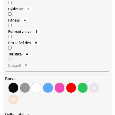
Cyklistika
3
Fitness
4
Funkční vrstva
3
Pro každý den
9
Turistika
4
Discgolf
0
Barva
Délka rukávu