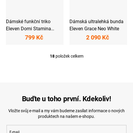
Dámské funkční triko
Dámská ultralehká bunda
Eleven Domi Stamina
Eleven Grace Neo White
Silver
799 Kč
2 090 Kč
18
položek celkem
O
v
l
á
d
a
c
í
Buďte u toho první. Kdekoliv!
p
r
Vložte svůj e-mail a my vám budeme zasílat informace o nových
v
produktech na našem e-shopu.
k
y
v
E-mail