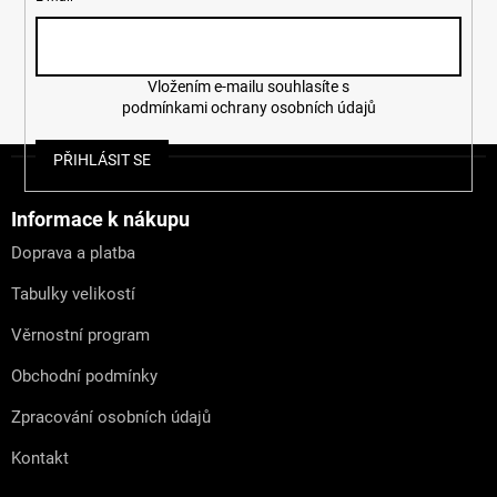
ý
p
i
s
u
Vložením e-mailu souhlasíte s
podmínkami ochrany osobních údajů
Z
PŘIHLÁSIT SE
á
p
a
Informace k nákupu
t
Doprava a platba
í
Tabulky velikostí
Věrnostní program
Obchodní podmínky
Zpracování osobních údajů
Kontakt