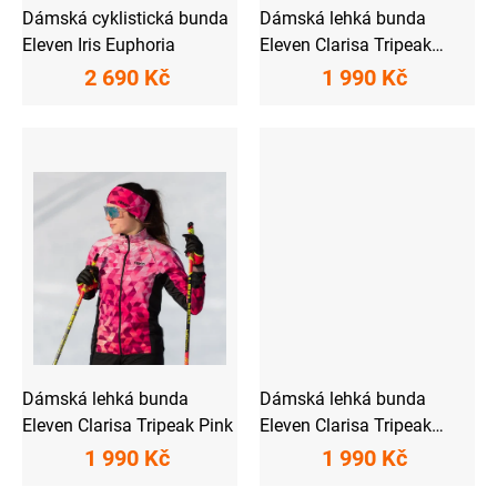
ů
Dámská cyklistická bunda
Dámská lehká bunda
Eleven Iris Euphoria
Eleven Clarisa Tripeak
Light
2 690 Kč
1 990 Kč
Dámská lehká bunda
Dámská lehká bunda
Eleven Clarisa Tripeak Pink
Eleven Clarisa Tripeak
Aqua
1 990 Kč
1 990 Kč