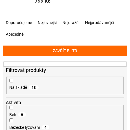
799 Kč
Ř
Doporučujeme
Nejlevnější
Nejdražší
Nejprodávanější
a
z
Abecedně
e
n
í
ZAVŘÍT FILTR
p
r
o
d
u
k
Na skladě
18
t
ů
Aktivita
Běh
6
Běžecké lyžování
4