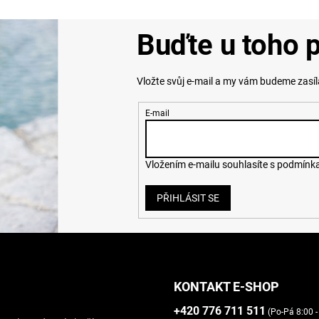
á
d
a
Buďte u toho p
c
í
p
Vložte svůj e-mail a my vám budeme zasí
r
v
k
E-mail
y
v
ý
p
Vložením e-mailu souhlasíte s
podmínka
i
s
u
PŘIHLÁSIT SE
KONTAKT E-SHOP
+420 776 711 511
(Po-Pá 8:00 -