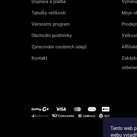
Doprava a platba
Výměna
Tabulky velikostí
Moje o
Věrnostní program
Prodej
Obchodní podmínky
Velkoo
Zpracování osobních údajů
Affiliat
Kontakt
Zakázk
obleče
Tento web p
Instagram
webu vyjadřu