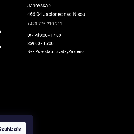
Janovská 2
466 04 Jablonec nad Nisou
+420 775 219 211
y
Út - Pá
9:00 - 17:00
So
9:00 - 15:00
o
Ne - Po + státní svátky
Zavřeno
Souhlasím