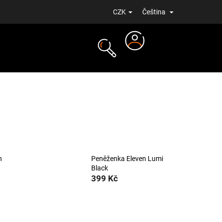
CZK
Čeština
Přihlášení
NOVINKY
n
Peněženka Eleven Lumi
Black
399 Kč