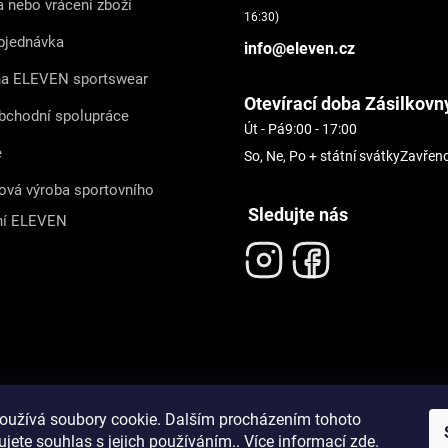
 nebo vrácení zboží
16:30)
bjednávka
info@eleven.cz
na ELEVEN sportswear
Otevírací doba Zásilkovn
bchodní spolupráce
Út - Pá
9:00 - 17:00
e
So, Ne, Po + státní svátky
Zavřen
ová výroba sportovního
Sledujte nás
ní ELEVEN
oužívá soubory cookie. Dalším procházením tohoto
jete souhlas s jejich používáním.. Více informací
zde
.