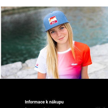
Z
á
p
a
t
Informace k nákupu
í