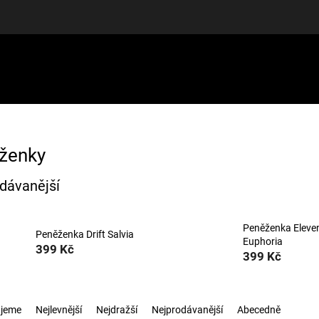
LUŠENSTVÍ
DÁRKOVÉ POUKAZY
DISCGOLF
SLEVY
ženky
dávanější
Peněženka Eleve
Peněženka Drift Salvia
Euphoria
399 Kč
399 Kč
jeme
Nejlevnější
Nejdražší
Nejprodávanější
Abecedně