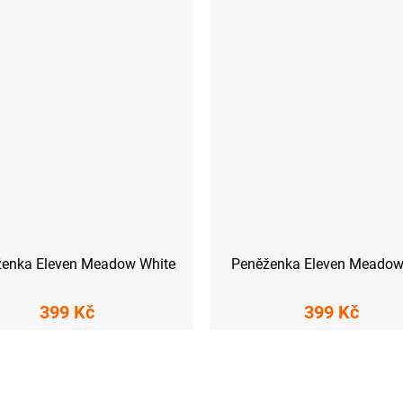
enka Eleven Meadow White
Peněženka Eleven Meadow
399 Kč
399 Kč
O
v
l