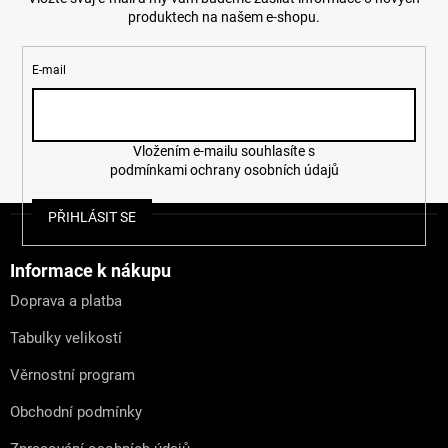
produktech na našem e-shopu.
E-mail
Vložením e-mailu souhlasíte s
podmínkami ochrany osobních údajů
Z
PŘIHLÁSIT SE
á
p
a
Informace k nákupu
t
Doprava a platba
í
Tabulky velikostí
Věrnostní program
Obchodní podmínky