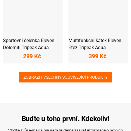
Sportovní čelenka Eleven
Multifunkční šátek Eleven
Dolomiti Tripeak Aqua
Efez Tripeak Aqua
299 Kč
399 Kč
ZOBRAZIT VŠECHNY SOUVISEJÍCÍ PRODUKTY
Buďte u toho první. Kdekoliv!
Vložte svůj e-mail a my vám budeme zasílat informace o nových