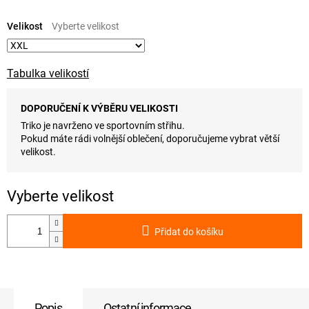
Měrná
cena:
Velikost
Tabulka velikostí
DOPORUČENÍ K VÝBĚRU VELIKOSTI
Triko je navrženo ve sportovním střihu.
Pokud máte rádi volnější oblečení, doporučujeme vybrat větší
velikost.
Přidat do košíku
Popis
Ostatní informace