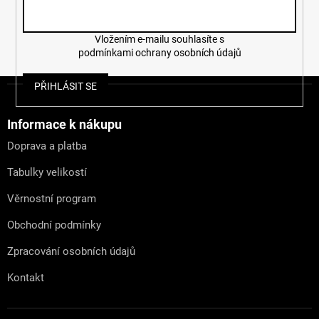
Vložením e-mailu souhlasíte s
podmínkami ochrany osobních údajů
Z
PŘIHLÁSIT SE
á
p
a
Informace k nákupu
t
Doprava a platba
í
Tabulky velikostí
Věrnostní program
Obchodní podmínky
Zpracování osobních údajů
Kontakt