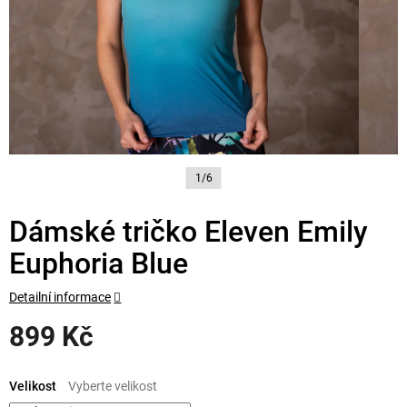
1/6
Dámské tričko Eleven Emily
Euphoria Blue
Detailní informace
899 Kč
Měrná
cena:
Velikost