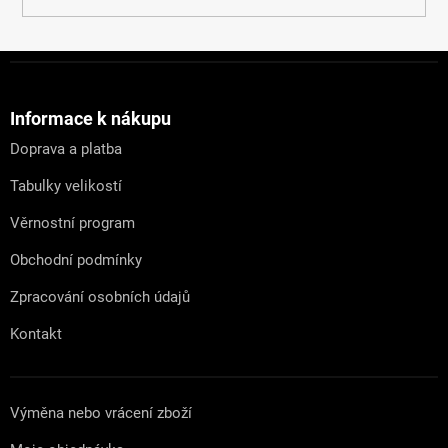
Z
á
p
a
Informace k nákupu
t
Doprava a platba
í
Tabulky velikostí
Věrnostní program
Obchodní podmínky
Zpracování osobních údajů
Kontakt
Výměna nebo vrácení zboží