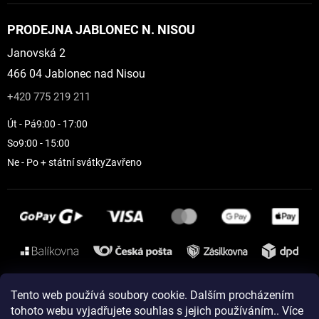
PRODEJNA JABLONEC N. NISOU
Janovská 2
466 04 Jablonec nad Nisou
+420 775 219 211
Út - Pá
9:00 - 17:00
So
9:00 - 15:00
Ne - Po + státní svátky
Zavřeno
Instagram
Tento web používá soubory cookie. Dalším procházením
tohoto webu vyjadřujete souhlas s jejich používáním.. Více