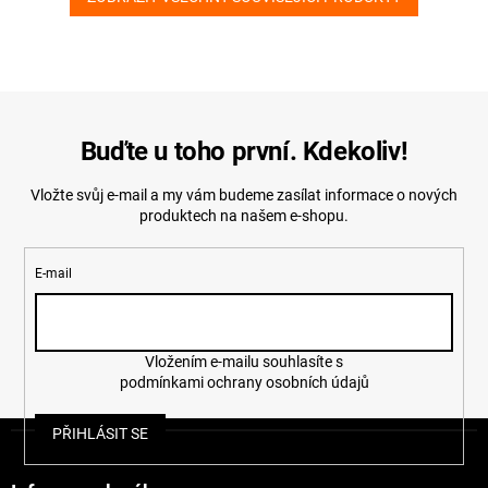
Buďte u toho první. Kdekoliv!
Vložte svůj e-mail a my vám budeme zasílat informace o nových
produktech na našem e-shopu.
E-mail
Vložením e-mailu souhlasíte s
podmínkami ochrany osobních údajů
Z
PŘIHLÁSIT SE
á
p