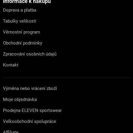
a
Informace k nákupu
t
Doprava a platba
í
Tabulky velikostí
Věrnostní program
Obchodní podmínky
Zpracování osobních údajů
Kontakt
Výměna nebo vrácení zboží
Moje objednávka
Prodejna ELEVEN sportswear
Velkoobchodní spolupráce
Affiliate