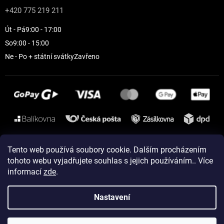
+420 775 219 211
Út - Pá
9:00 - 17:00
So
9:00 - 15:00
Ne - Po + státní svátky
Zavřeno
Instagram
Tento web používá soubory cookie. Dalším procházením
tohoto webu vyjadřujete souhlas s jejich používáním.. Více
informací
zde
.
Vytvořil Shoptet
Nastavení
Copyright 2026
ELEVEN sportswear
. Všechna práva vyhrazena.