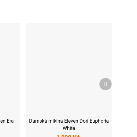
Další
produkt
ven Era
Dámská mikina Eleven Dori Euphoria
White