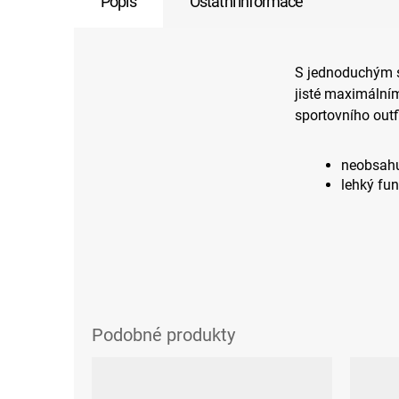
Popis
Ostatní informace
S jednoduchým s
jisté maximálním
sportovního outfi
neobsahu
lehký fun