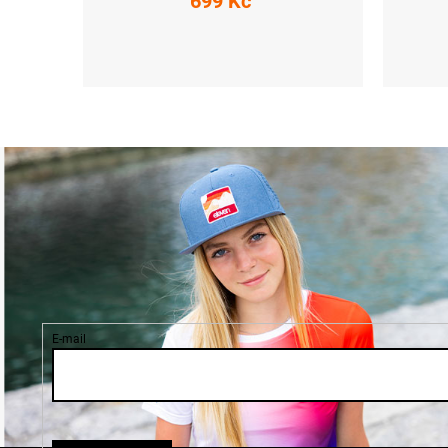
699 Kč
XS
S
M
L
XL
XXL
E-mail