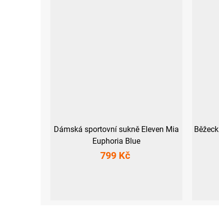
Dámská sportovní sukně Eleven Mia
Běžeck
Euphoria Blue
799 Kč
XS
S
M
L
XL
XXL