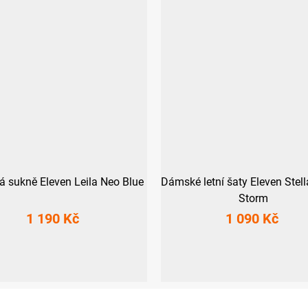
á sukně Eleven Leila Neo Blue
Dámské letní šaty Eleven Stell
Storm
1 190 Kč
1 090 Kč
XS
S
L
XS
S
M
L
XL
XXL