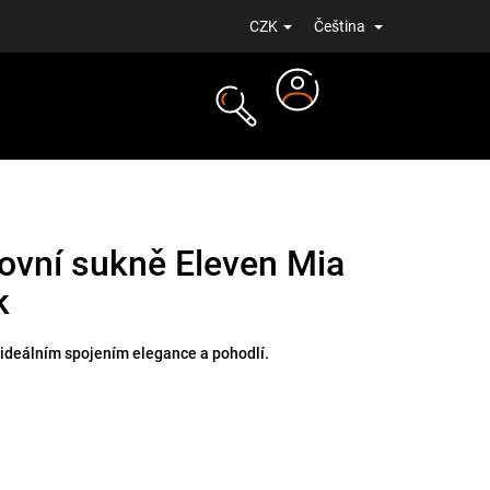
CZK
Čeština
Přihlášení
NOVINKY
ovní sukně Eleven Mia
k
 ideálním spojením elegance a pohodlí.