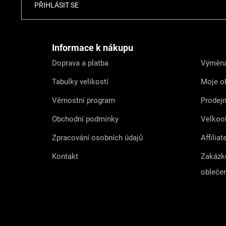
Z
PŘIHLÁSIT SE
á
p
a
t
Informace k nákupu
í
Doprava a platba
Výměna
Tabulky velikostí
Moje o
Věrnostní program
Prodej
Obchodní podmínky
Velkoo
Zpracování osobních údajů
Affiliat
Kontakt
Zakázk
obleče