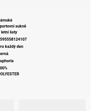
Dámské
portovní sukně
 letní šaty
595558124107
ro každý den
erná
uphoria
100%
POLYESTER