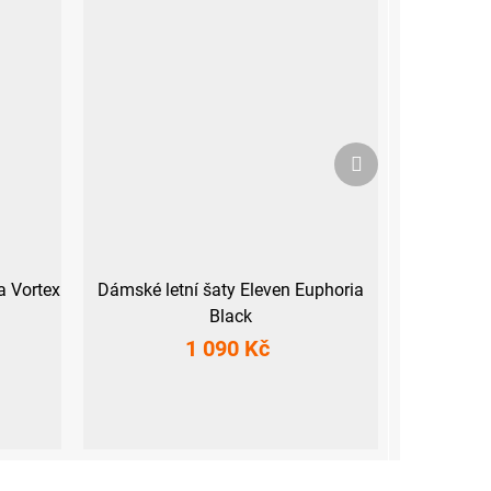
Další
produkt
a Vortex
Dámské letní šaty Eleven Euphoria
Black
1 090 Kč
XS
S
M
L
XL
XXL