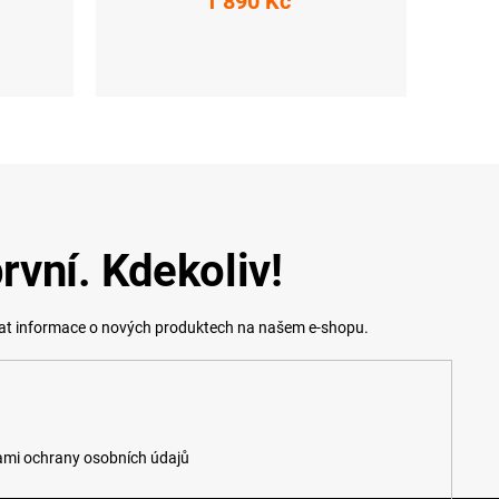
1 890 Kč
L
XS
S
M
L
XL
XXL
rvní. Kdekoliv!
lat informace o nových produktech na našem e-shopu.
mi ochrany osobních údajů