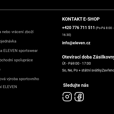
KONTAKT E-SHOP
+420 776 711 511
(Po-Pá 8:00 -
 nebo vrácení zboží
16:30)
bjednávka
info@eleven.cz
na ELEVEN sportswear
Otevírací doba Zásilkovn
bchodní spolupráce
Út - Pá
9:00 - 17:00
e
So, Ne, Po + státní svátky
Zavřen
ová výroba sportovního
Sledujte nás
ní ELEVEN