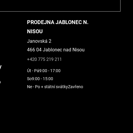
PRODEJNA JABLONEC N.
NISOU
Janovská 2
466 04 Jablonec nad Nisou
+420 775 219 211
y
Út - Pá
9:00 - 17:00
So
9:00 - 15:00
o
Ne - Po + státní svátky
Zavřeno