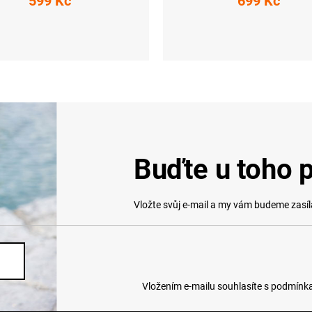
599 Kč
699 Kč
XS
S
XS
S
M
L
XL
XX
Buďte u toho p
Vložte svůj e-mail a my vám budeme zasí
Vložením e-mailu souhlasíte s
podmínka