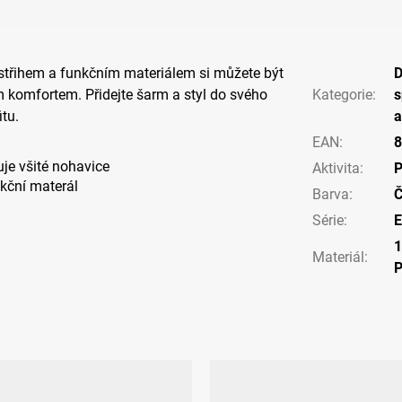
třihem a funkčním materiálem si můžete být
 komfortem. Přidejte šarm a styl do svého
Kategorie
:
s
tu.
a
EAN
:
8
je všité nohavice
Aktivita
:
P
kční materál
Barva
:
Č
Série
:
E
Materiál
: