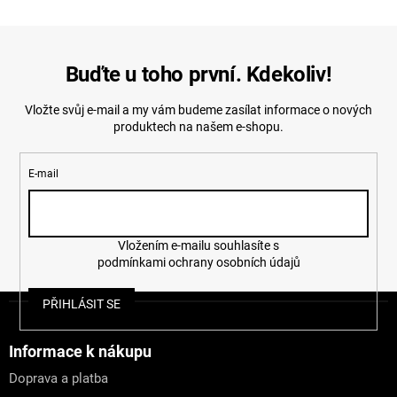
Buďte u toho první. Kdekoliv!
Vložte svůj e-mail a my vám budeme zasílat informace o nových
produktech na našem e-shopu.
E-mail
Vložením e-mailu souhlasíte s
podmínkami ochrany osobních údajů
Z
PŘIHLÁSIT SE
á
p
a
Informace k nákupu
t
Doprava a platba
í