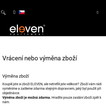
Přejít
na
obsah
Vrácení nebo výměna zboží
Výměna zboží
Koupili jste si zboží ELEVEN, ale netrefili jste velikost? Zboží vám rádi
vyměníme a zašleme zdarma stejným dopravcem, jaký byl použit při
objednávce.
Výměna zboží je možná zdarma.
Hradíte pouze zaslání zboží zpět k
nám.