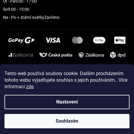
Út - Pá
9:00 - 17:00
So
9:00 - 15:00
Ne - Po + státní svátky
Zavřeno
Instagram
Tento web používá soubory cookie. Dalším procházením
tohoto webu vyjadřujete souhlas s jejich používáním.. Více
informací
zde
.
Vytvořil Shoptet
Nastavení
Copyright 2026
ELEVEN sportswear
. Všechna práva vyhrazena.
Souhlasím
Upravit nastavení cookies