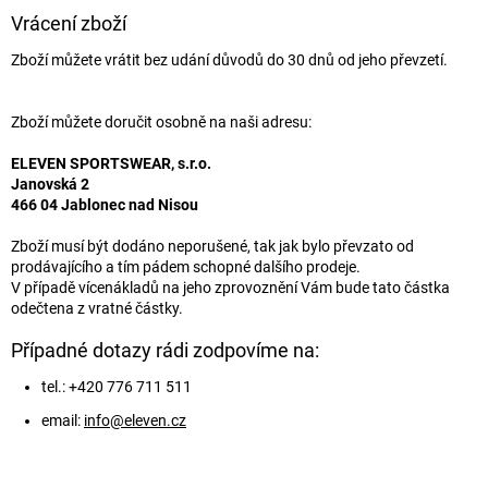
Vrácení zboží
Zboží můžete vrátit bez udání důvodů do 30 dnů od jeho převzetí.
Zboží můžete doručit osobně na naši adresu:
ELEVEN SPORTSWEAR, s.r.o.
Janovská 2
466 04 Jablonec nad Nisou
Zboží musí být dodáno neporušené, tak jak bylo převzato od
prodávajícího a tím pádem schopné dalšího prodeje.
V případě vícenákladů na jeho zprovoznění Vám bude tato částka
odečtena z vratné částky.
Případné dotazy rádi zodpovíme na:
tel.: +420 776 711 511
email:
info@eleven.cz