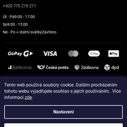
+420 775 219 211
Út - Pá
9:00 - 17:00
So
9:00 - 15:00
Ne - Po + státní svátky
Zavřeno
Instagram
Tento web používá soubory cookie. Dalším procházením
tohoto webu vyjadřujete souhlas s jejich používáním.. Více
informací
zde
.
Vytvořil Shoptet
Nastavení
Copyright 2026
ELEVEN sportswear
. Všechna práva vyhrazena.