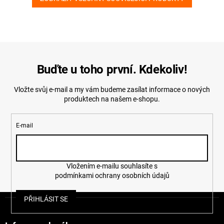
Buďte u toho první. Kdekoliv!
Vložte svůj e-mail a my vám budeme zasílat informace o nových
produktech na našem e-shopu.
E-mail
Vložením e-mailu souhlasíte s
podmínkami ochrany osobních údajů
Z
PŘIHLÁSIT SE
á
p