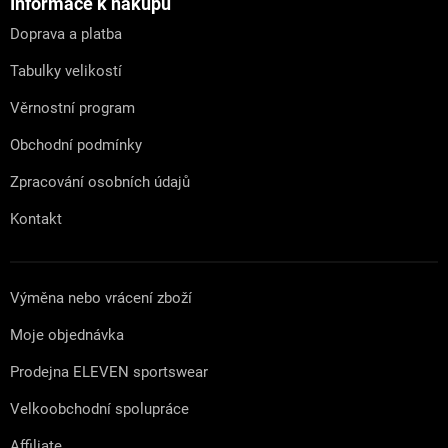
a
Informace k nákupu
t
Doprava a platba
í
Tabulky velikostí
Věrnostní program
Obchodní podmínky
Zpracování osobních údajů
Kontakt
Výměna nebo vrácení zboží
Moje objednávka
Prodejna ELEVEN sportswear
Velkoobchodní spolupráce
Affiliate