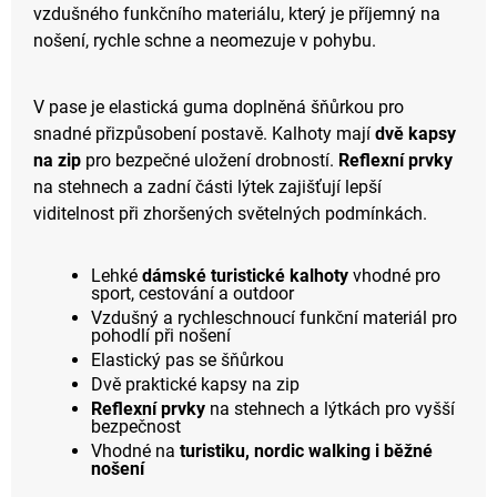
vzdušného funkčního materiálu, který je příjemný na
nošení, rychle schne a neomezuje v pohybu.
V pase je elastická guma doplněná šňůrkou pro
snadné přizpůsobení postavě. Kalhoty mají
dvě kapsy
na zip
pro bezpečné uložení drobností.
Reflexní prvky
na stehnech a zadní části lýtek zajišťují lepší
viditelnost při zhoršených světelných podmínkách.
Lehké
dámské turistické kalhoty
vhodné pro
sport, cestování a outdoor
Vzdušný a rychleschnoucí funkční materiál pro
pohodlí při nošení
Elastický pas se šňůrkou
Dvě praktické kapsy na zip
Reflexní prvky
na stehnech a lýtkách pro vyšší
bezpečnost
Vhodné na
turistiku, nordic walking i běžné
nošení