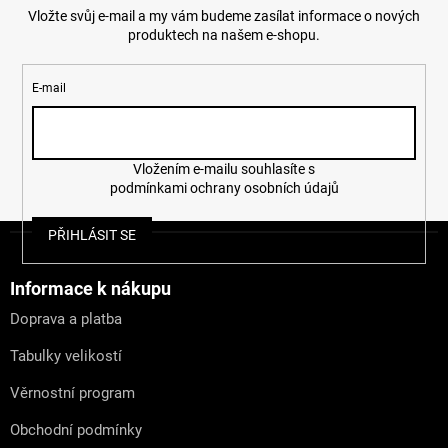
Vložte svůj e-mail a my vám budeme zasílat informace o nových
produktech na našem e-shopu.
E-mail
Vložením e-mailu souhlasíte s
podmínkami ochrany osobních údajů
Z
PŘIHLÁSIT SE
á
p
a
Informace k nákupu
t
Doprava a platba
í
Tabulky velikostí
Věrnostní program
Obchodní podmínky