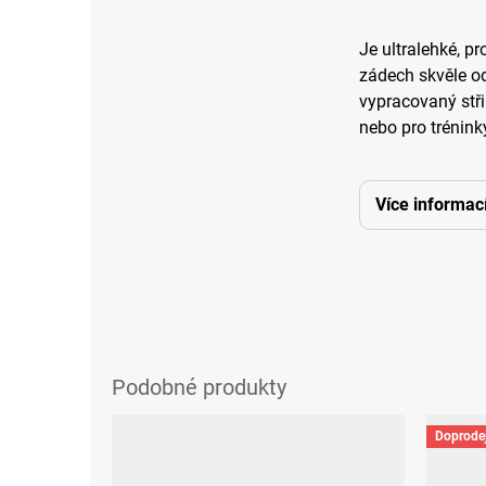
Je ultralehké, p
zádech skvěle od
vypracovaný stři
nebo pro tréninky
Více informac
Doprode