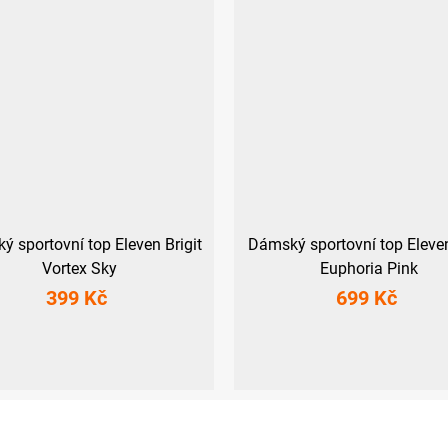
 sportovní top Eleven Brigit
Dámský sportovní top Eleve
Vortex Sky
Euphoria Pink
399 Kč
699 Kč
M
L
XL
XS
S
M
L
XL
XXL