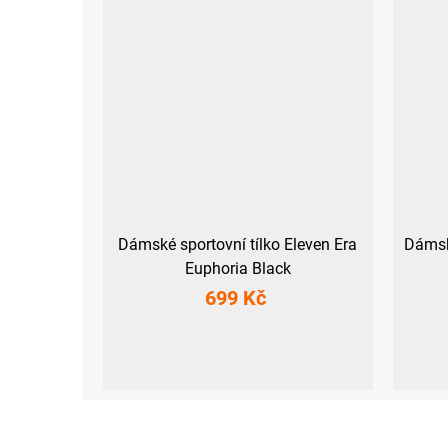
Dámské sportovní tílko Eleven Era
Dámský
Euphoria Black
699 Kč
XS
S
M
L
XL
XXL
XS