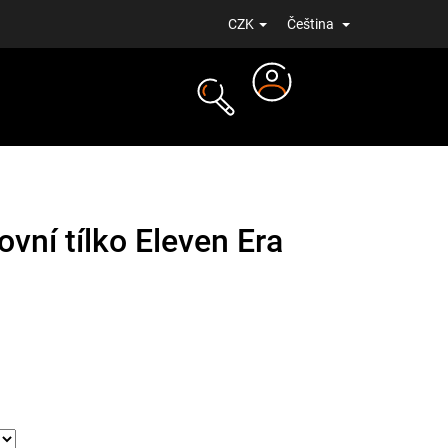
CZK
Čeština
Přihlášení
NOVINKY
vní tílko Eleven Era