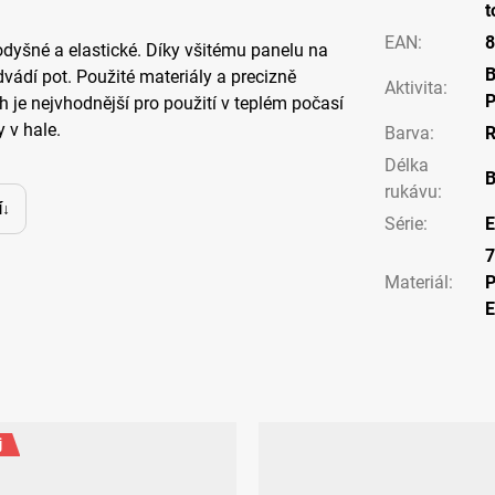
t
EAN
:
8
rodyšné a elastické. Díky všitému panelu na
vádí pot. Použité materiály a precizně
Aktivita
:
P
h je nejvhodnější pro použití v teplém počasí
 v hale.
Barva
:
R
Délka
B
rukávu
:
í
Série
:
E
7
Materiál
:
P
j