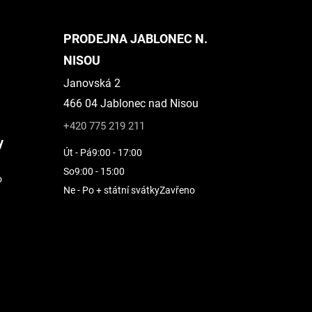
PRODEJNA JABLONEC N.
NISOU
Janovská 2
466 04 Jablonec nad Nisou
+420 775 219 211
y
Út - Pá
9:00 - 17:00
So
9:00 - 15:00
o
Ne - Po + státní svátky
Zavřeno