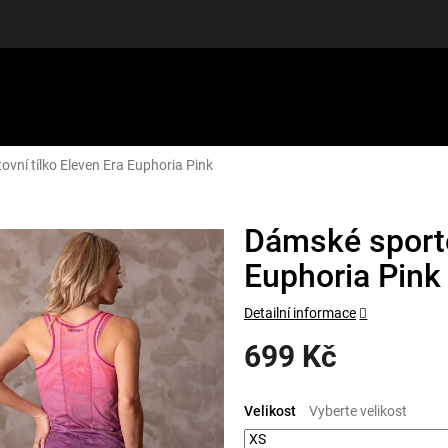
vní tílko Eleven Era Euphoria Pink
LUŠENSTVÍ
DÁRKOVÉ POUKAZY
DISCGOLF
SLEVY
Dámské sporto
Euphoria Pink
Detailní informace
699 Kč
Měrná
cena:
Velikost