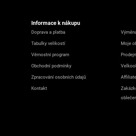
á
p
a
t
Informace k nákupu
í
Doprava a platba
Výměna
Tabulky velikostí
Moje o
Věrnostní program
Prodej
Obchodní podmínky
Velkoo
Zpracování osobních údajů
Affiliat
Kontakt
Zakázk
obleče