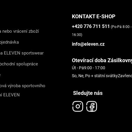
KONTAKT E-SHOP
+420 776 711 511
(Po-Pá 8:00 -
 nebo vrácení zboží
16:30)
bjednávka
info@eleven.cz
na ELEVEN sportswear
Otevírací doba Zásilkovn
bchodní spolupráce
Út - Pá
9:00 - 17:00
e
So, Ne, Po + státní svátky
Zavřen
ová výroba sportovního
Sledujte nás
ní ELEVEN