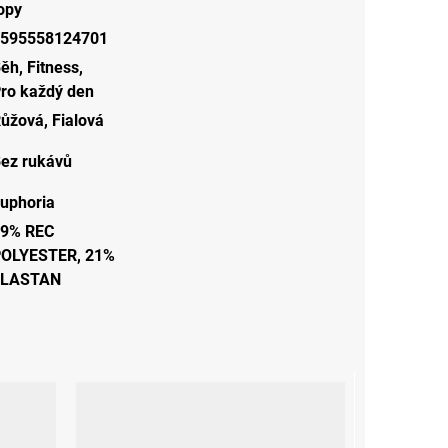
opy
595558124701
Běh
,
Fitness
,
ro každý den
ůžová
,
Fialová
ez rukávů
uphoria
9% REC
OLYESTER, 21%
ELASTAN