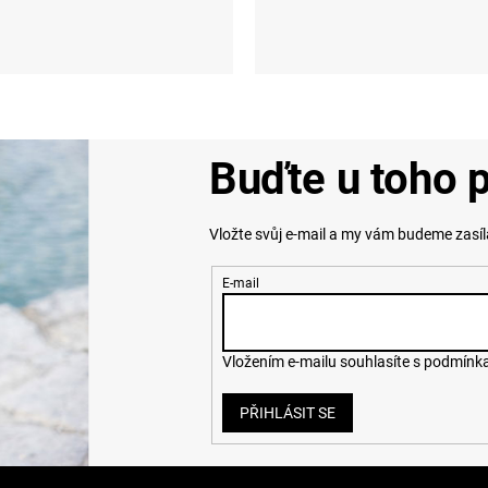
M
L
XL
XXL
XS
S
M
L
XL
Buďte u toho p
Vložte svůj e-mail a my vám budeme zasí
E-mail
Vložením e-mailu souhlasíte s
podmínka
PŘIHLÁSIT SE