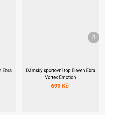
Další
produkt
n Ebra
Dámský sportovní top Eleven Ebra
Vortex Emotion
699 Kč
XS
S
M
L
XL
XXL