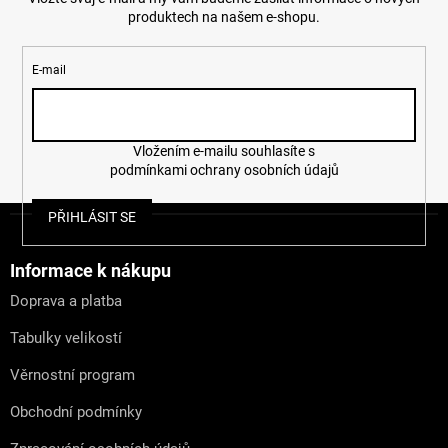
produktech na našem e-shopu.
E-mail
Vložením e-mailu souhlasíte s
podmínkami ochrany osobních údajů
Z
PŘIHLÁSIT SE
á
p
a
Informace k nákupu
t
Doprava a platba
í
Tabulky velikostí
Věrnostní program
Obchodní podmínky