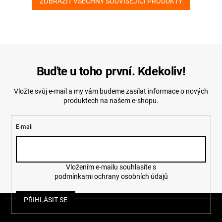
ZOBRAZIT VŠECHNY SOUVISEJÍCÍ PRODUKTY
Buďte u toho první. Kdekoliv!
Vložte svůj e-mail a my vám budeme zasílat informace o nových
produktech na našem e-shopu.
E-mail
Vložením e-mailu souhlasíte s
podmínkami ochrany osobních údajů
Z
PŘIHLÁSIT SE
á
p