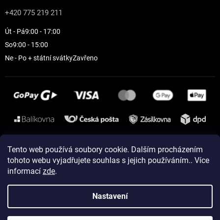
+420 775 219 211
Út - Pá
9:00 - 17:00
So
9:00 - 15:00
Ne - Po + státní svátky
Zavřeno
Instagram
Tento web používá soubory cookie. Dalším procházením
tohoto webu vyjadřujete souhlas s jejich používáním.. Více
informací
zde
.
Vytvořil Shoptet
Nastavení
Copyright 2026
ELEVEN sportswear
. Všechna práva vyhrazena.