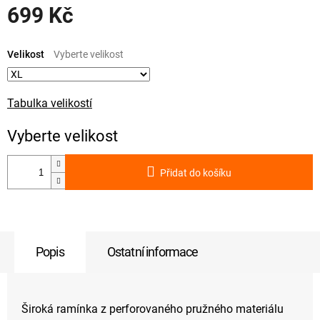
699 Kč
Měrná
cena:
Velikost
Tabulka velikostí
Přidat do košíku
Popis
Ostatní informace
Široká ramínka z perforovaného pružného materiálu