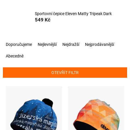
Sportovní čepice Eleven Matty Tripeak Dark
549 Kč
Ř
Doporučujeme
Nejlevnější
Nejdražší
Nejprodávanější
a
z
Abecedně
e
n
í
OTEVŘÍT FILTR
p
r
V
o
ý
d
p
u
i
k
s
t
p
ů
r
o