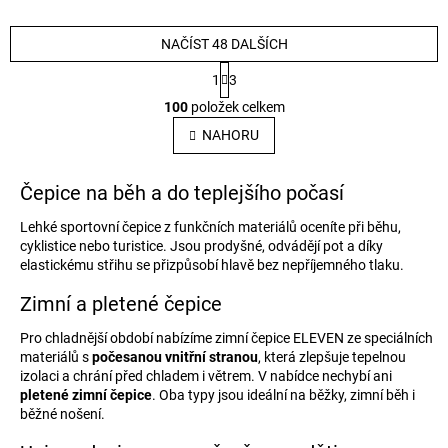
NAČÍST 48 DALŠÍCH
S
1
3
t
O
r
100
položek celkem
v
á
l
n
NAHORU
k
á
o
d
v
a
Čepice na běh a do teplejšího počasí
á
c
n
í
Lehké sportovní čepice z funkčních materiálů oceníte při běhu,
í
p
cyklistice nebo turistice. Jsou prodyšné, odvádějí pot a díky
r
elastickému střihu se přizpůsobí hlavě bez nepříjemného tlaku.
v
k
Zimní a pletené čepice
y
v
Pro chladnější období nabízíme zimní čepice ELEVEN ze speciálních
ý
materiálů s
počesanou vnitřní stranou
, která zlepšuje tepelnou
p
izolaci a chrání před chladem i větrem. V nabídce nechybí ani
i
pletené zimní čepice
. Oba typy jsou ideální na běžky, zimní běh i
s
běžné nošení.
u