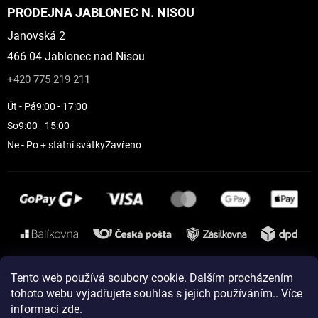
PRODEJNA JABLONEC N. NISOU
Janovská 2
466 04 Jablonec nad Nisou
+420 775 219 211
Út - Pá
9:00 - 17:00
So
9:00 - 15:00
Ne - Po + státní svátky
Zavřeno
Instagram
Tento web používá soubory cookie. Dalším procházením
tohoto webu vyjadřujete souhlas s jejich používáním.. Více
informací
zde
.