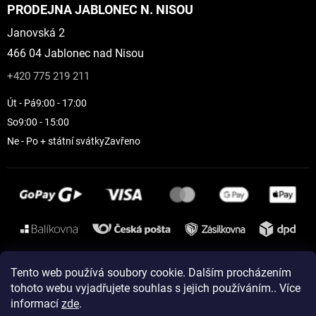
PRODEJNA JABLONEC N. NISOU
Janovská 2
466 04 Jablonec nad Nisou
+420 775 219 211
Út - Pá
9:00 - 17:00
So
9:00 - 15:00
Ne - Po + státní svátky
Zavřeno
Instagram
Tento web používá soubory cookie. Dalším procházením
tohoto webu vyjadřujete souhlas s jejich používáním.. Více
informací
zde
.