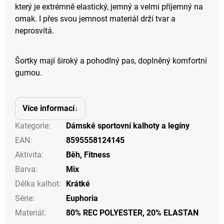
který je extrémně elastický, jemný a velmi příjemný na
omak. I přes svou jemnost materiál drží tvar a
neprosvítá.
Šortky mají široký a pohodlný pas, doplněný komfortní
gumou.
Více informací
Kategorie
:
Dámské sportovní kalhoty a legíny
EAN
:
8595558124145
Aktivita
:
Běh
,
Fitness
Barva
:
Mix
Délka kalhot
:
Krátké
Série
:
Euphoria
Materiál
:
80% REC POLYESTER, 20% ELASTAN