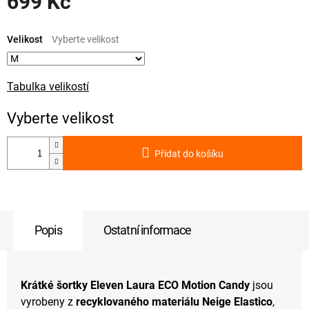
699 Kč
Měrná
cena:
Velikost
Tabulka velikostí
Přidat do košíku
Popis
Ostatní informace
Krátké šortky Eleven Laura ECO Motion Candy
jsou
vyrobeny z
recyklovaného materiálu Neige Elastico
,