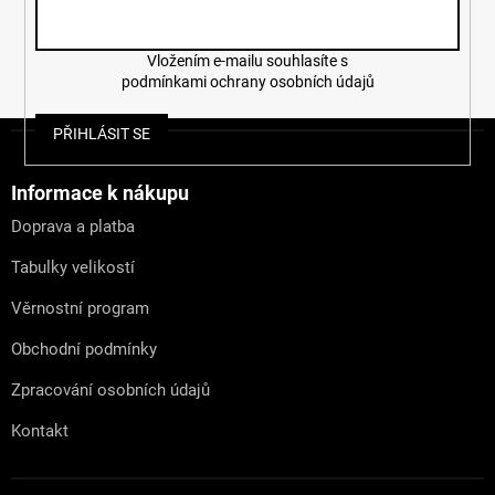
Vložením e-mailu souhlasíte s
podmínkami ochrany osobních údajů
Z
PŘIHLÁSIT SE
á
p
a
Informace k nákupu
t
Doprava a platba
í
Tabulky velikostí
Věrnostní program
Obchodní podmínky
Zpracování osobních údajů
Kontakt