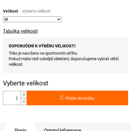
Měrná
cena:
Velikost
Tabulka velikostí
DOPORUČENÍ K VÝBĚRU VELIKOSTI
Triko je navrženo ve sportovním střihu.
Pokud máte rádi volnější oblečení, doporučujeme vybrat větší
velikost.
Přidat do košíku
Popis
Ostatní informace