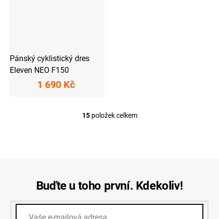
Pánský cyklistický dres
Eleven NEO F150
1 690 Kč
15
položek celkem
O
v
l
á
d
a
c
í
Buďte u toho první. Kdekoliv!
p
r
v
k