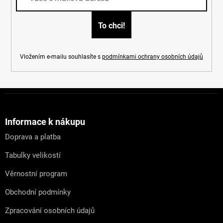
y
v
ý
p
i
s
Vložením e-mailu souhlasíte s
podmínkami ochrany osobních údajů
u
Z
á
p
a
Informace k nákupu
t
Doprava a platba
í
Tabulky velikostí
Věrnostní program
Obchodní podmínky
Zpracování osobních údajů