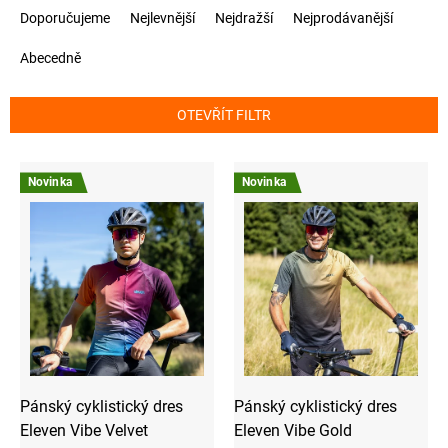
Ř
Doporučujeme
Nejlevnější
Nejdražší
Nejprodávanější
a
z
Abecedně
e
n
í
OTEVŘÍT FILTR
p
r
V
o
ý
d
Novinka
Novinka
p
u
i
k
s
t
p
ů
r
o
d
u
k
t
ů
Pánský cyklistický dres
Pánský cyklistický dres
Eleven Vibe Velvet
Eleven Vibe Gold