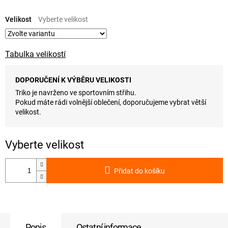
Měrná
cena:
Velikost
Tabulka velikostí
DOPORUČENÍ K VÝBĚRU VELIKOSTI
Triko je navrženo ve sportovním střihu.
Pokud máte rádi volnější oblečení, doporučujeme vybrat větší
velikost.
Přidat do košíku
Popis
Ostatní informace