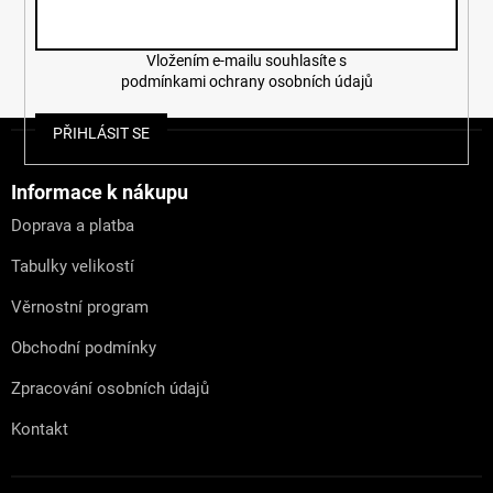
Vložením e-mailu souhlasíte s
podmínkami ochrany osobních údajů
Z
PŘIHLÁSIT SE
á
p
a
Informace k nákupu
t
Doprava a platba
í
Tabulky velikostí
Věrnostní program
Obchodní podmínky
Zpracování osobních údajů
Kontakt