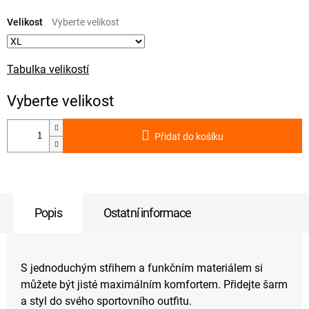
Měrná
cena:
Velikost
Tabulka velikostí
Přidat do košíku
Popis
Ostatní informace
S jednoduchým střihem a funkčním materiálem si
můžete být jisté maximálním komfortem. Přidejte šarm
a styl do svého sportovního outfitu.