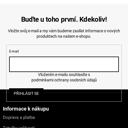
Buďte u toho první. Kdekoliv!
Vložte svůj e-mail a my vám budeme zasílat informace o nových
produktech na našem e-shopu.
E-mail
Vložením e-mailu souhlasíte s
podmínkami ochrany osobních údajů
Z
PŘIHLÁSIT SE
á
p
a
Informace k nákupu
t
Doprava a platba
í
Tabulky velikostí