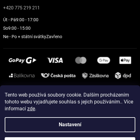
+420 775 219 211
Út - Pá
9:00 - 17:00
So
9:00 - 15:00
Ne - Po + státní svátky
Zavřeno
Instagram
Tento web používá soubory cookie. Dalším procházením
tohoto webu vyjadřujete souhlas s jejich používáním.. Více
informací
zde
.
Vytvořil Shoptet
Nastavení
Copyright 2026
ELEVEN sportswear
. Všechna práva vyhrazena.