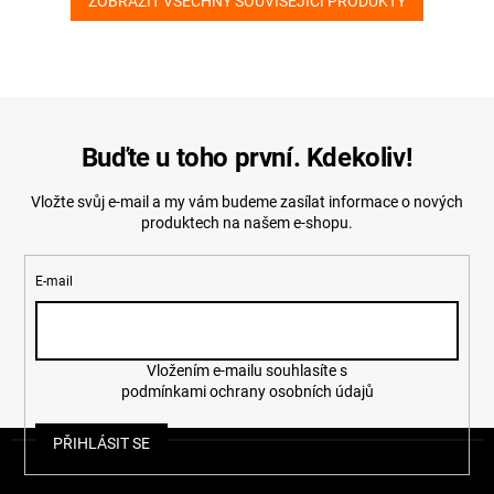
ZOBRAZIT VŠECHNY SOUVISEJÍCÍ PRODUKTY
Buďte u toho první. Kdekoliv!
Vložte svůj e-mail a my vám budeme zasílat informace o nových
produktech na našem e-shopu.
E-mail
Vložením e-mailu souhlasíte s
podmínkami ochrany osobních údajů
Z
PŘIHLÁSIT SE
á
p