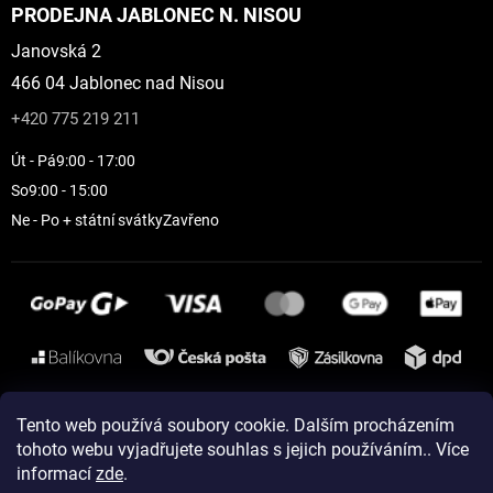
PRODEJNA JABLONEC N. NISOU
Janovská 2
466 04 Jablonec nad Nisou
+420 775 219 211
Út - Pá
9:00 - 17:00
So
9:00 - 15:00
Ne - Po + státní svátky
Zavřeno
Instagram
Tento web používá soubory cookie. Dalším procházením
tohoto webu vyjadřujete souhlas s jejich používáním.. Více
informací
zde
.