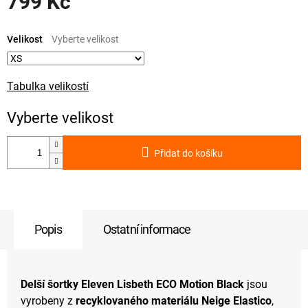
799 Kč
Měrná
cena:
Velikost
Tabulka velikostí
Přidat do košíku
Popis
Ostatní informace
Delší šortky Eleven Lisbeth ECO Motion Black
jsou
vyrobeny z
recyklovaného materiálu Neige Elastico
,