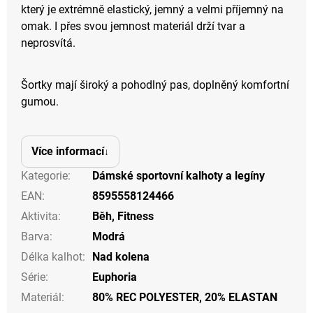
který je extrémně elastický, jemný a velmi příjemný na
omak. I přes svou jemnost materiál drží tvar a
neprosvítá.
Šortky mají široký a pohodlný pas, doplněný komfortní
gumou.
Více informací
Kategorie
:
Dámské sportovní kalhoty a legíny
EAN
:
8595558124466
Aktivita
:
Běh
,
Fitness
Barva
:
Modrá
Délka kalhot
:
Nad kolena
Série
:
Euphoria
Materiál
:
80% REC POLYESTER, 20% ELASTAN