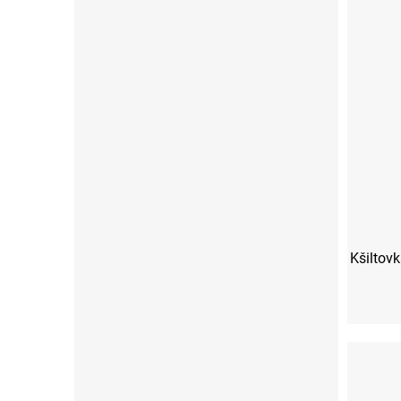
Kšiltov