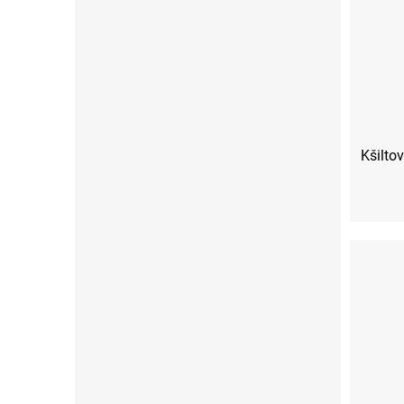
Kšilto