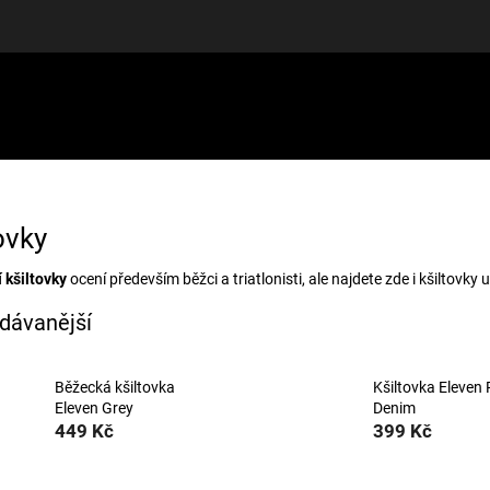
LUŠENSTVÍ
DÁRKOVÉ POUKAZY
DISCGOLF
SLEVY
ovky
 kšiltovky
ocení především běžci a triatlonisti, ale najdete zde i kšiltovky 
dávanější
Běžecká kšiltovka
Kšiltovka Eleven
Eleven Grey
Denim
449 Kč
399 Kč