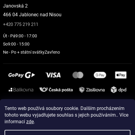
Janovská 2
466 04 Jablonec nad Nisou
+420 775 219 211
Út - Pá
9:00 - 17:00
So
9:00 - 15:00
Ne - Po + státní svátky
Zavřeno
Instagram
Tento web používá soubory cookie. Dalším procházením
tohoto webu vyjadřujete souhlas s jejich používáním.. Více
informací
zde
.
Vytvořil Shoptet