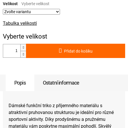
cena:
Velikost
Tabulka velikostí
Přidat do košíku
Popis
Ostatní informace
Dámské funkční triko z příjemného materiálu s
atraktivní pruhovanou strukturou je ideální pro různé
sportovní aktivity. Díky prodyšnému a pružnému
materiálu vám poskytne maximální pohodlí. Skvělý