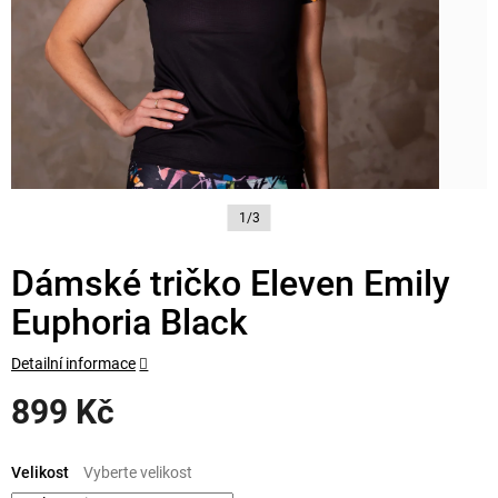
1/3
Dámské tričko Eleven Emily
Euphoria Black
Detailní informace
899 Kč
Měrná
cena:
Velikost