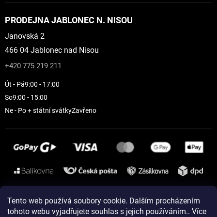
PRODEJNA JABLONEC N. NISOU
Janovská 2
466 04 Jablonec nad Nisou
+420 775 219 211
Út - Pá
9:00 - 17:00
So
9:00 - 15:00
Ne - Po + státní svátky
Zavřeno
Instagram
Tento web používá soubory cookie. Dalším procházením
tohoto webu vyjadřujete souhlas s jejich používáním.. Více