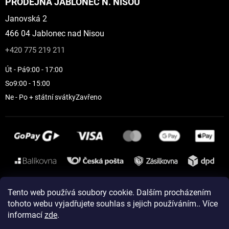
PRODEJNA JABLONEC N. NISOU
Janovská 2
466 04 Jablonec nad Nisou
+420 775 219 211
Út - Pá
9:00 - 17:00
So
9:00 - 15:00
Ne - Po + státní svátky
Zavřeno
Instagram
Tento web používá soubory cookie. Dalším procházením
tohoto webu vyjadřujete souhlas s jejich používáním.. Více
informací
zde
.