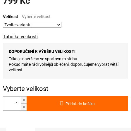
799 Kč
Měrná
cena:
Velikost
Tabulka velikostí
DOPORUČENÍ K VÝBĚRU VELIKOSTI
Triko je navrženo ve sportovním střihu.
Pokud máte rádi volnější oblečení, doporučujeme vybrat větší
velikost.
Přidat do košíku