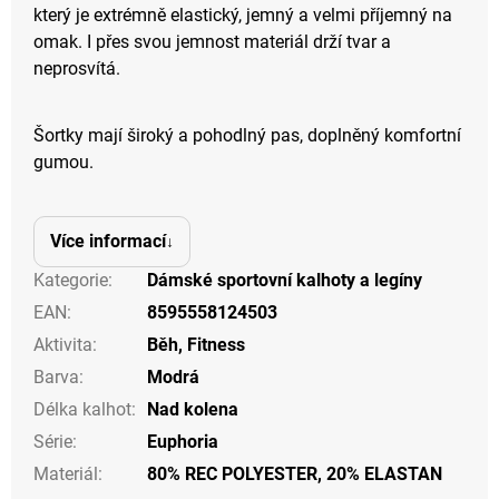
který je extrémně elastický, jemný a velmi příjemný na
omak. I přes svou jemnost materiál drží tvar a
neprosvítá.
Šortky mají široký a pohodlný pas, doplněný komfortní
gumou.
Více informací
Kategorie
:
Dámské sportovní kalhoty a legíny
EAN
:
8595558124503
Aktivita
:
Běh
,
Fitness
Barva
:
Modrá
Délka kalhot
:
Nad kolena
Série
:
Euphoria
Materiál
:
80% REC POLYESTER, 20% ELASTAN