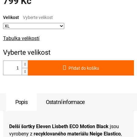
799 Kč
Měrná
cena:
Velikost
Tabulka velikostí
Přidat do košíku
Popis
Ostatní informace
Delší šortky Eleven Lisbeth ECO Motion Black
jsou
vyrobeny z
recyklovaného materiálu Neige Elastico
,