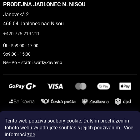
PRODEJNA JABLONEC N. NISOU
Janovská 2
466 04 Jablonec nad Nisou
+420 775 219 211
Út - Pá
9:00 - 17:00
So
9:00 - 15:00
Ne - Po + státní svátky
Zavřeno
Instagram
Tento web používá soubory cookie. Dalším procházením
tohoto webu vyjadřujete souhlas s jejich používáním.. Více
informací
zde
.