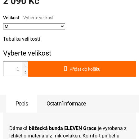
2 090 Kč
Měrná
cena:
Velikost
Tabulka velikostí
Přidat do košíku
Popis
Ostatní informace
Dámská
běžecká bunda ELEVEN Grace
je vyrobena z
lehkého materiálu z mikrovláken. Komfort při běhu