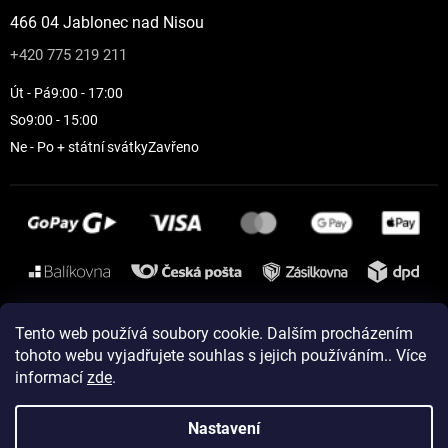
466 04 Jablonec nad Nisou
+420 775 219 211
Út - Pá
9:00 - 17:00
So
9:00 - 15:00
Ne - Po + státní svátky
Zavřeno
Instagram
Tento web používá soubory cookie. Dalším procházením
tohoto webu vyjadřujete souhlas s jejich používáním.. Více
informací
zde
.
Vytvořil Shoptet
Nastavení