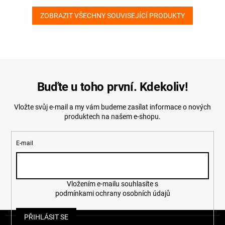
ZOBRAZIT VŠECHNY SOUVISEJÍCÍ PRODUKTY
Buďte u toho první. Kdekoliv!
Vložte svůj e-mail a my vám budeme zasílat informace o nových
produktech na našem e-shopu.
E-mail
Vložením e-mailu souhlasíte s
podmínkami ochrany osobních údajů
Z
PŘIHLÁSIT SE
á