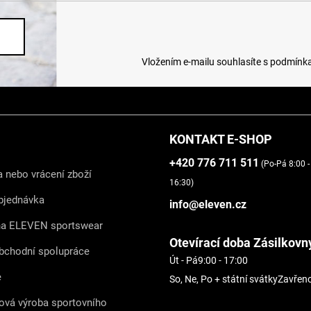
Vložením e-mailu souhlasíte s
podmínka
KONTAKT E-SHOP
+420 776 711 511
(Po-Pá 8:00 -
 nebo vrácení zboží
16:30)
bjednávka
info@eleven.cz
na ELEVEN sportswear
Otevírací doba Zásilkovn
bchodní spolupráce
Út - Pá
9:00 - 17:00
e
So, Ne, Po + státní svátky
Zavřen
ová výroba sportovního