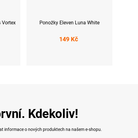
 Vortex
Ponožky Eleven Luna White
149 Kč
L
L (42-44)
XL (45-47)
rvní. Kdekoliv!
lat informace o nových produktech na našem e-shopu.