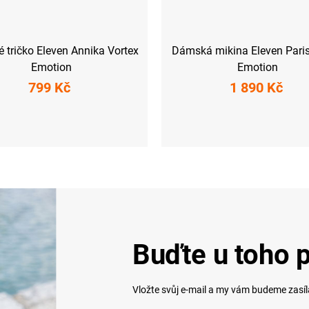
tričko Eleven Annika Vortex
Dámská mikina Eleven Paris
Emotion
Emotion
799 Kč
1 890 Kč
M
L
XL
XXL
XS
S
M
L
XL
XX
Buďte u toho p
Vložte svůj e-mail a my vám budeme zasí