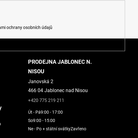
mi ochrany osobních údajů
PRODEJNA JABLONEC N.
NISOU
Janovská 2
466 04 Jablonec nad Nisou
+420 775 219 211
y
Út - Pá
9:00 - 17:00
So
9:00 - 15:00
o
Ne - Po + státní svátky
Zavřeno