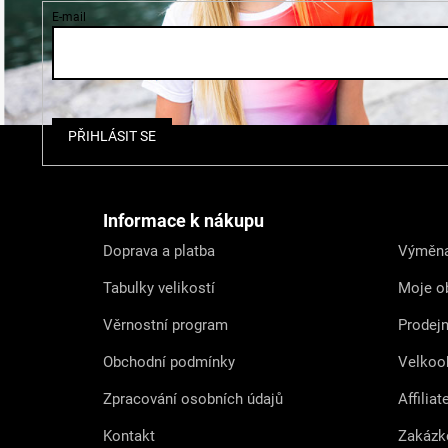
E-mail
Z
PŘIHLÁSIT SE
á
p
a
t
Informace k nákupu
í
Doprava a platba
Výměna
Tabulky velikostí
Moje o
Věrnostní program
Prodej
Obchodní podmínky
Velkoo
Zpracování osobních údajů
Affiliat
Kontakt
Zakázk