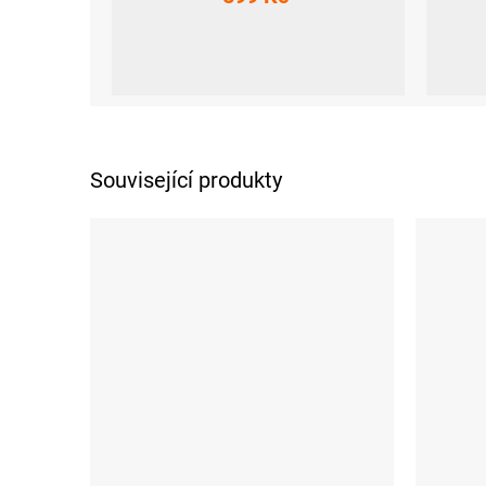
S
L
XL
XXL
XS
S
Související produkty