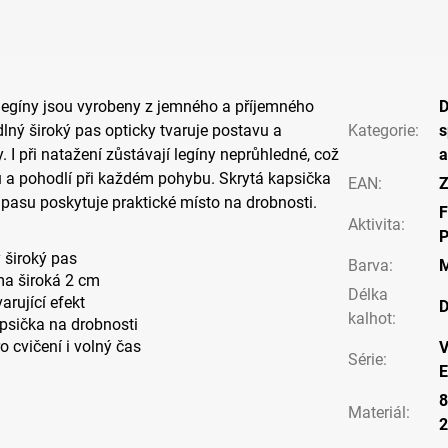
egíny jsou vyrobeny z jemného a příjemného
lný široký pas opticky tvaruje postavu a
Kategorie
:
s
. I při natažení zůstávají legíny neprůhledné, což
a
u a pohodlí při každém pohybu. Skrytá kapsička
EAN
:
Z
ě pasu poskytuje praktické místo na drobnosti.
F
Aktivita
:
P
 široký pas
Barva
:
M
ma široká 2 cm
Délka
arující efekt
D
kalhot
:
psička na drobnosti
ro cvičení i volný čas
V
Série
:
E
8
Materiál
: