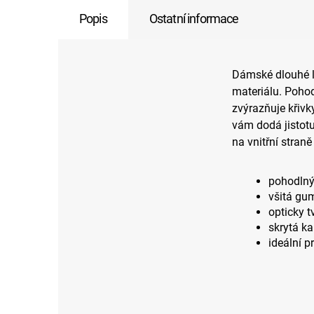
Popis
Ostatní informace
Dámské dlouhé l
materiálu. Pohod
zvýrazňuje křivky
vám dodá jistot
na vnitřní stran
pohodlný
všitá gu
opticky tv
skrytá ka
ideální p