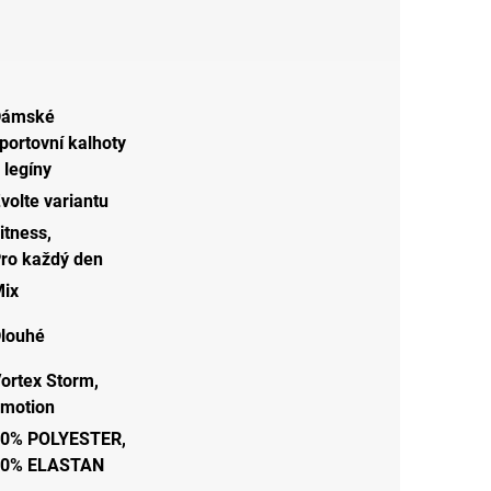
Dámské
portovní kalhoty
 legíny
volte variantu
itness
,
ro každý den
ix
louhé
ortex Storm,
motion
0% POLYESTER,
20% ELASTAN