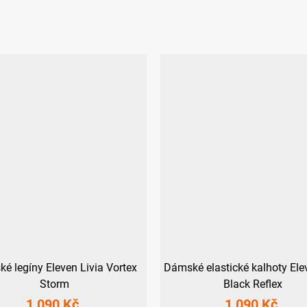
é legíny Eleven Livia Vortex
Dámské elastické kalhoty Ele
Storm
Black Reflex
1 090 Kč
1 090 Kč