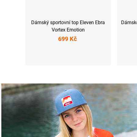
Dámský sportovní top Eleven Ebra
Dámské 
Vortex Emotion
699 Kč
XS
S
M
L
XL
XXL
XS
S