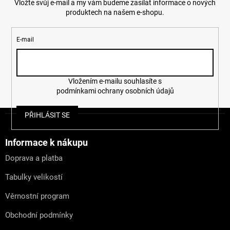
Vložte svůj e-mail a my vám budeme zasílat informace o nových
produktech na našem e-shopu.
E-mail
Vložením e-mailu souhlasíte s
podmínkami ochrany osobních údajů
Z
PŘIHLÁSIT SE
á
p
a
Informace k nákupu
t
Doprava a platba
í
Tabulky velikostí
Věrnostní program
Obchodní podmínky