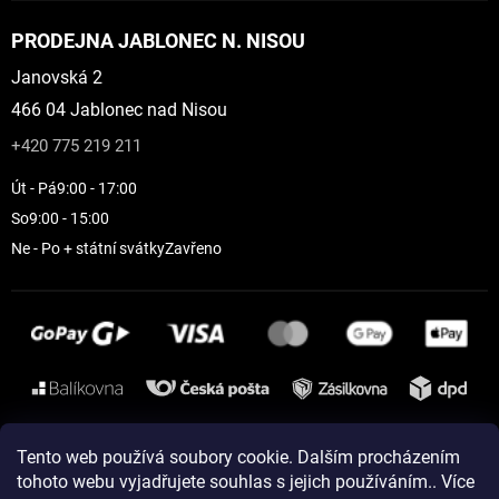
PRODEJNA JABLONEC N. NISOU
Janovská 2
466 04 Jablonec nad Nisou
+420 775 219 211
Út - Pá
9:00 - 17:00
So
9:00 - 15:00
Ne - Po + státní svátky
Zavřeno
Instagram
Tento web používá soubory cookie. Dalším procházením
tohoto webu vyjadřujete souhlas s jejich používáním.. Více