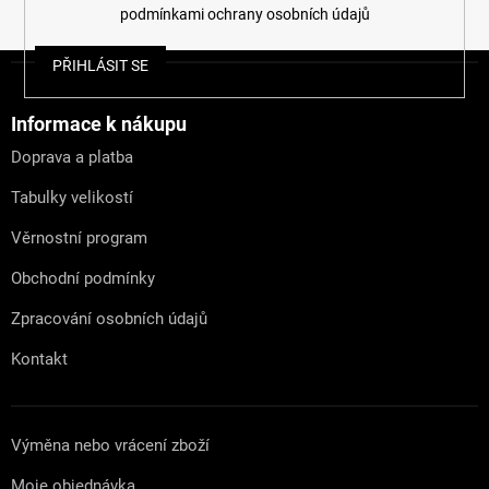
podmínkami ochrany osobních údajů
Z
PŘIHLÁSIT SE
á
p
a
Informace k nákupu
t
Doprava a platba
í
Tabulky velikostí
Věrnostní program
Obchodní podmínky
Zpracování osobních údajů
Kontakt
Výměna nebo vrácení zboží
Moje objednávka