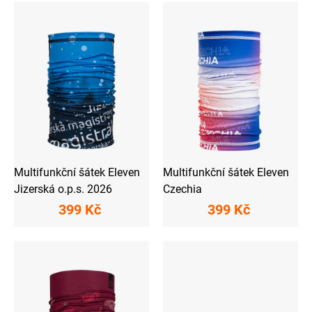
V
o
ý
d
p
u
i
k
s
t
p
ů
r
o
d
u
k
t
ů
Multifunkční šátek Eleven
Multifunkční šátek Eleven
Jizerská o.p.s. 2026
Czechia
399 Kč
399 Kč