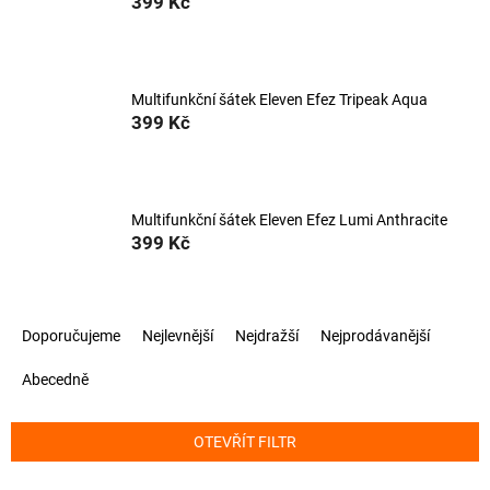
399 Kč
Multifunkční šátek Eleven Efez Tripeak Aqua
399 Kč
Multifunkční šátek Eleven Efez Lumi Anthracite
399 Kč
Ř
Doporučujeme
Nejlevnější
Nejdražší
Nejprodávanější
a
z
Abecedně
e
n
í
OTEVŘÍT FILTR
p
r