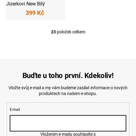
Jizerkovi New Bílý
399 Kč
23
položek celkem
O
v
l
á
d
a
c
í
Buďte u toho první. Kdekoliv!
p
r
Vložte svůj e-mail a my vám budeme zasílat informace o nových
v
produktech na našem e-shopu.
k
y
v
E-mail
ý
p
i
s
u
Vložením e-mailu souhlasíte s