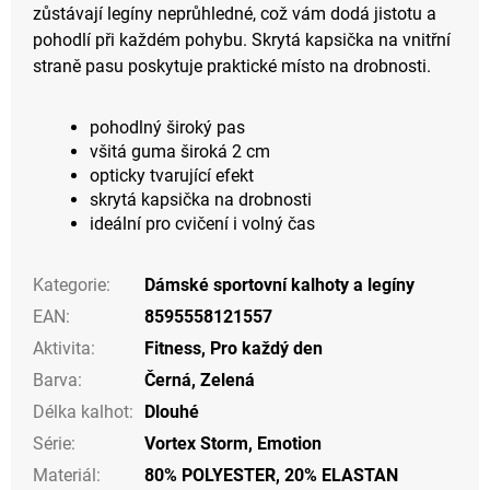
zůstávají legíny neprůhledné, což vám dodá jistotu a
pohodlí při každém pohybu. Skrytá kapsička na vnitřní
straně pasu poskytuje praktické místo na drobnosti.
pohodlný široký pas
všitá guma široká 2 cm
opticky tvarující efekt
skrytá kapsička na drobnosti
ideální pro cvičení i volný čas
Kategorie
:
Dámské sportovní kalhoty a legíny
EAN
:
8595558121557
Aktivita
:
Fitness
,
Pro každý den
Barva
:
Černá
,
Zelená
Délka kalhot
:
Dlouhé
Série
:
Vortex Storm, Emotion
Materiál
:
80% POLYESTER, 20% ELASTAN