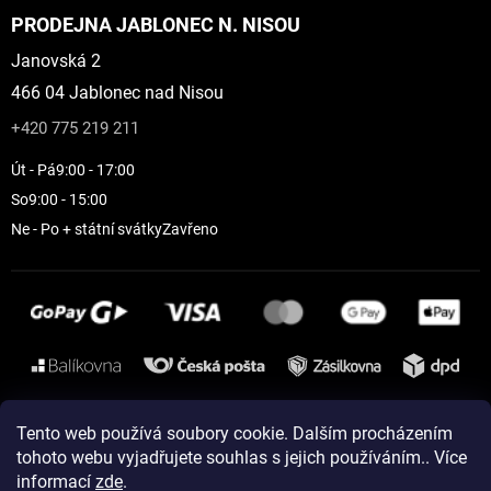
PRODEJNA JABLONEC N. NISOU
Janovská 2
466 04 Jablonec nad Nisou
+420 775 219 211
Út - Pá
9:00 - 17:00
So
9:00 - 15:00
Ne - Po + státní svátky
Zavřeno
Instagram
Tento web používá soubory cookie. Dalším procházením
tohoto webu vyjadřujete souhlas s jejich používáním.. Více
informací
zde
.