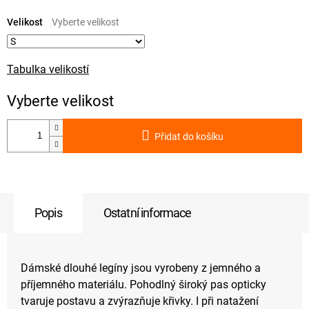
Měrná
cena:
Velikost
Tabulka velikostí
Přidat do košíku
Popis
Ostatní informace
Dámské dlouhé legíny jsou vyrobeny z jemného a
příjemného materiálu. Pohodlný široký pas opticky
tvaruje postavu a zvýrazňuje křivky. I při natažení