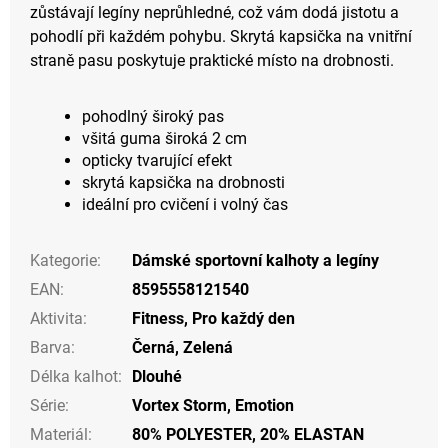
zůstávají legíny neprůhledné, což vám dodá jistotu a
pohodlí při každém pohybu. Skrytá kapsička na vnitřní
straně pasu poskytuje praktické místo na drobnosti.
pohodlný široký pas
všitá guma široká 2 cm
opticky tvarující efekt
skrytá kapsička na drobnosti
ideální pro cvičení i volný čas
Kategorie
:
Dámské sportovní kalhoty a legíny
EAN
:
8595558121540
Aktivita
:
Fitness
,
Pro každý den
Barva
:
Černá
,
Zelená
Délka kalhot
:
Dlouhé
Série
:
Vortex Storm, Emotion
Materiál
:
80% POLYESTER, 20% ELASTAN