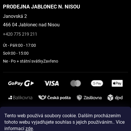
PRODEJNA JABLONEC N. NISOU
Janovská 2
466 04 Jablonec nad Nisou
+420 775 219 211
Út - Pá
9:00 - 17:00
So
9:00 - 15:00
Ne - Po + státní svátky
Zavřeno
Instagram
Tento web používá soubory cookie. Dalším procházením
tohoto webu vyjadřujete souhlas s jejich používáním.. Více
informací
zde
.