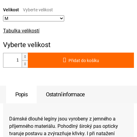
Měrná
cena:
Velikost
Tabulka velikostí
Přidat do košíku
Popis
Ostatní informace
Dámské dlouhé legíny jsou vyrobeny z jemného a
příjemného materiálu. Pohodlný široký pas opticky
tvaruje postavu a zvýrazňuje křivky. I při natažení