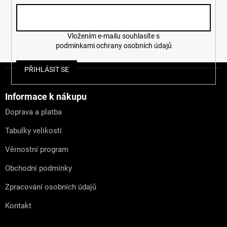
p
i
s
u
Vložením e-mailu souhlasíte s
podmínkami ochrany osobních údajů
Z
PŘIHLÁSIT SE
á
p
a
Informace k nákupu
t
Doprava a platba
í
Tabulky velikostí
Věrnostní program
Obchodní podmínky
Zpracování osobních údajů
Kontakt