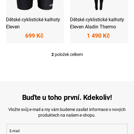
u
k
t
ů
Dětské cyklistické kalhoty
Dětské cyklistické kalhoty
Eleven
Eleven Aladin Thermo
699 Kč
1 490 Kč
2
položek celkem
O
v
l
á
d
a
c
í
Buďte u toho první. Kdekoliv!
p
r
Vložte svůj e-mail a my vám budeme zasílat informace o nových
v
produktech na našem e-shopu.
k
y
v
E-mail
ý