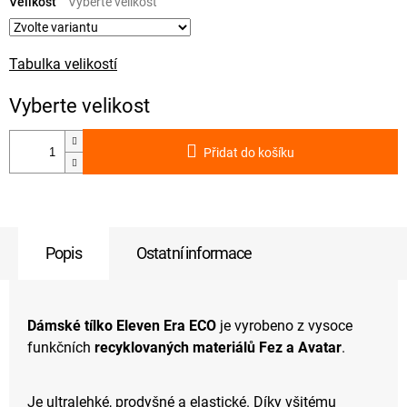
cena:
Velikost
Tabulka velikostí
Přidat do košíku
Popis
Ostatní informace
Dámské tílko Eleven Era ECO
je vyrobeno z vysoce
funkčních
recyklovaných materiálů
Fez a Avatar
.
Je ultralehké, prodyšné a elastické. Díky všitému