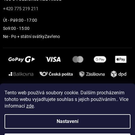
+420 775 219 211
Út - Pá
9:00 - 17:00
So
9:00 - 15:00
Ne - Po + státní svátky
Zavřeno
Instagram
Tento web používá soubory cookie. Dalším procházením
tohoto webu vyjadřujete souhlas s jejich používáním.. Více
informací
zde
.
Vytvořil Shoptet
Nastavení
Copyright 2026
ELEVEN sportswear
. Všechna práva vyhrazena.