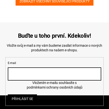
ZOBRAZIT VŠECHNY SOUVISEJÍCÍ PRODUKTY
Buďte u toho první. Kdekoliv!
Vložte svůj e-mail a my vám budeme zasílat informace o nových
produktech na našem e-shopu.
E-mail
Vložením e-mailu souhlasíte s
podmínkami ochrany osobních údajů
Z
PŘIHLÁSIT SE
á
p