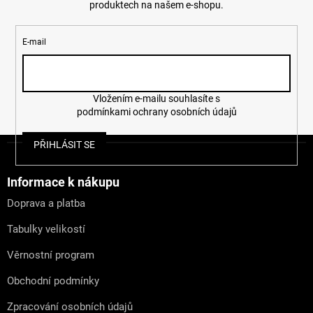
produktech na našem e-shopu.
k
y
v
E-mail
ý
p
i
s
u
Vložením e-mailu souhlasíte s
podmínkami ochrany osobních údajů
Z
PŘIHLÁSIT SE
á
p
a
Informace k nákupu
t
Doprava a platba
í
Tabulky velikostí
Věrnostní program
Obchodní podmínky
Zpracování osobních údajů