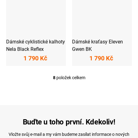
Dámské cyklistické kalhoty
Dámské kraťasy Eleven
Nela Black Reflex
Gwen BK
1 790 Kč
1 790 Kč
8
položek celkem
O
v
l
á
d
a
c
í
Buďte u toho první. Kdekoliv!
p
r
Vložte svůj e-mail a my vám budeme zasílat informace o nových
v