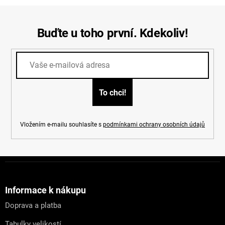
Buďte u toho první. Kdekoliv!
Vložením e-mailu souhlasíte s
podmínkami ochrany osobních údajů
Z
á
p
a
Informace k nákupu
t
Doprava a platba
í
Tabulky velikostí