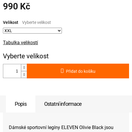
990 Kč
Měrná
cena:
Velikost
Tabulka velikostí
Přidat do košíku
Popis
Ostatní informace
Dámské sportovní legíny ELEVEN Olivie Black jsou