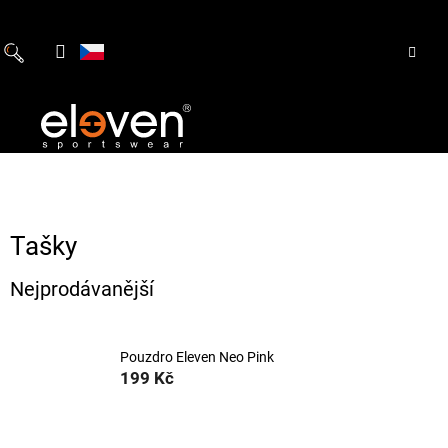
Přejít
na
obsah
Tašky
Nejprodávanější
Pouzdro Eleven Neo Pink
199 Kč