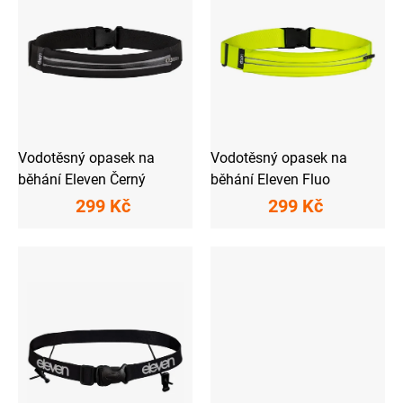
s
t
p
ů
r
o
d
u
k
t
ů
Vodotěsný opasek na
Vodotěsný opasek na
běhání Eleven Černý
běhání Eleven Fluo
299 Kč
299 Kč