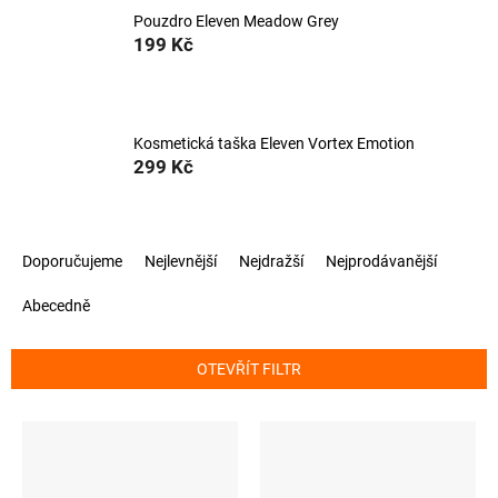
Pouzdro Eleven Meadow Grey
199 Kč
Kosmetická taška Eleven Vortex Emotion
299 Kč
Ř
Doporučujeme
Nejlevnější
Nejdražší
Nejprodávanější
a
z
Abecedně
e
n
í
OTEVŘÍT FILTR
p
r
V
o
ý
d
p
u
i
k