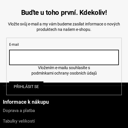
c
í
Buďte u toho první. Kdekoliv!
p
r
Vložte svůj e-mail a my vám budeme zasílat informace o nových
v
produktech na našem e-shopu.
k
y
v
E-mail
ý
p
i
s
u
Vložením e-mailu souhlasíte s
podmínkami ochrany osobních údajů
Z
PŘIHLÁSIT SE
á
p
a
Informace k nákupu
t
Doprava a platba
í
Tabulky velikostí