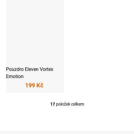
Pouzdro Eleven Vortex
Emotion
199 Kč
17
položek celkem
O
v
l
á
d
a