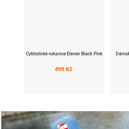
Cyklistické rukavice Eleven Black Pink
Dámské
499 Kč
XS
S
M
L
XS
S