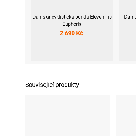
Dámská cyklistická bunda Eleven Iris
Dámsk
Euphoria
2 690 Kč
S
M
L
XL
XXL
XS
Související produkty