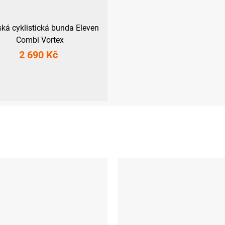
á cyklistická bunda Eleven
Combi Vortex
2 690 Kč
S
M
L
XL