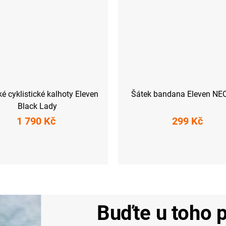
 cyklistické kalhoty Eleven
Šátek bandana Eleven NE
Black Lady
1 790 Kč
299 Kč
M
L
XL
XXL
UNI
Buďte u toho p