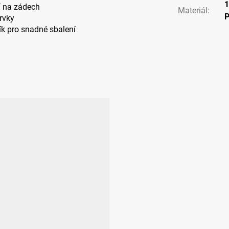
í na zádech
Materiál
:
prvky
lík pro snadné sbalení