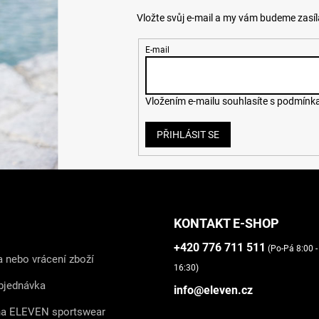
Vložte svůj e-mail a my vám budeme zasí
E-mail
Vložením e-mailu souhlasíte s
podmínka
PŘIHLÁSIT SE
KONTAKT E-SHOP
+420 776 711 511
(Po-Pá 8:00 -
 nebo vrácení zboží
16:30)
bjednávka
info@eleven.cz
na ELEVEN sportswear