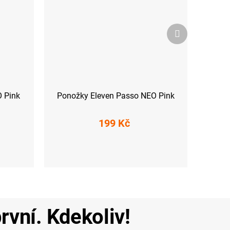
Další
produkt
O Pink
Ponožky Eleven Passo NEO Pink
199 Kč
S (36-38)
M (39-41)
L (42-44)
rvní. Kdekoliv!