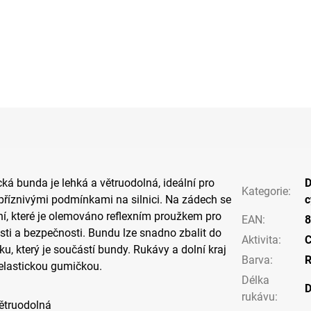
ká bunda je lehká a větruodolná, ideální pro
Kategorie
:
příznivými podmínkami na silnici. Na zádech se
c
í, které je olemováno reflexním proužkem pro
EAN
:
8
osti a bezpečnosti. Bundu lze snadno zbalit do
Aktivita
:
C
ku, který je součástí bundy. Rukávy a dolní kraj
Barva
:
R
elastickou gumičkou.
Délka
D
rukávu
:
větruodolná