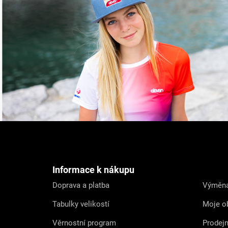
Z
á
p
a
t
Informace k nákupu
í
Doprava a platba
Výměna
Tabulky velikostí
Moje o
Věrnostní program
Prodej