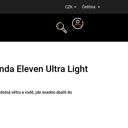
CZK
Čeština
Přihlášení
NOVINKY
nda Eleven Ultra Light
odolná větru a vodě, jde snadno sbalit do