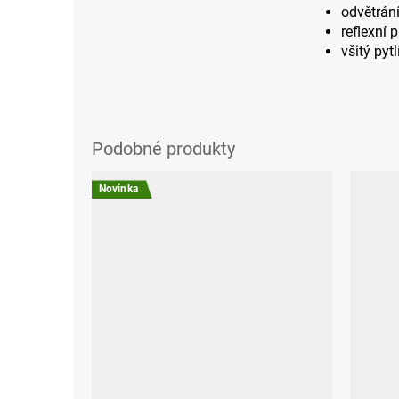
odvětrán
reflexní 
všitý pyt
Novinka