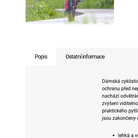
Popis
Ostatní informace
Dámská cyklistic
ochranu před ne
nachází odvětrán
zvýšení viditeln
praktického pytlí
jsou zakončeny 
lehká a 