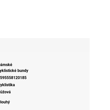
Dámské
yklistické bundy
595558120185
yklistika
ůžová
louhý