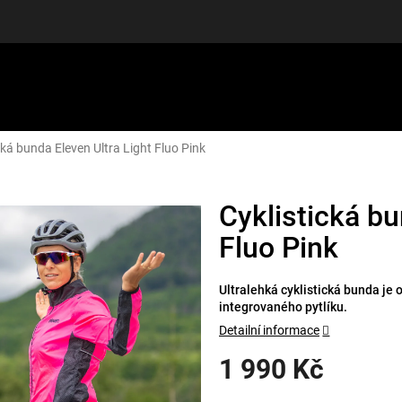
cká bunda Eleven Ultra Light Fluo Pink
LUŠENSTVÍ
DÁRKOVÉ POUKAZY
DISCGOLF
SLEVY
Cyklistická bu
Fluo Pink
Ultralehká cyklistická bunda je 
integrovaného pytlíku.
Detailní informace
1 990 Kč
Měrná