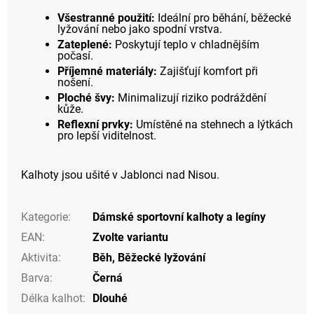
Všestranné použití:
Ideální pro běhání, běžecké
lyžování nebo jako spodní vrstva.
Zateplené:
Poskytují teplo v chladnějším
počasí.
Příjemné materiály:
Zajišťují komfort při
nošení.
Ploché švy:
Minimalizují riziko podráždění
kůže.
Reflexní prvky:
Umístěné na stehnech a lýtkách
pro lepší viditelnost.
Kalhoty jsou ušité v Jablonci nad Nisou.
Kategorie
:
Dámské sportovní kalhoty a legíny
EAN
:
Zvolte variantu
Aktivita
:
Běh
,
Běžecké lyžování
Barva
:
Černá
Délka kalhot
:
Dlouhé