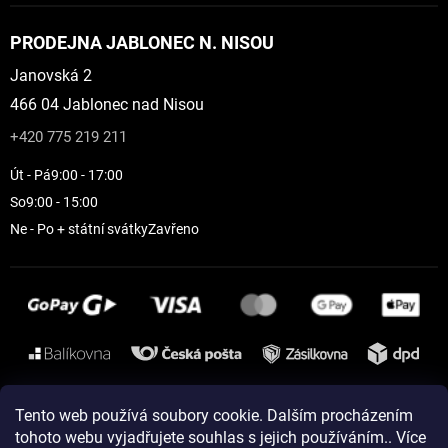
PRODEJNA JABLONEC N. NISOU
Janovská 2
466 04 Jablonec nad Nisou
+420 775 219 211
Út - Pá
9:00 - 17:00
So
9:00 - 15:00
Ne - Po + státní svátky
Zavřeno
Instagram
Tento web používá soubory cookie. Dalším procházením
tohoto webu vyjadřujete souhlas s jejich používáním.. Více