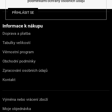
podmínkami ochrany osobních údajů
Z
PŘIHLÁSIT SE
á
p
a
Informace k nákupu
t
Doprava a platba
í
Tabulky velikostí
Věrnostní program
Obchodní podmínky
Zpracování osobních údajů
Kontakt
Výměna nebo vrácení zboží
Moje objednávka