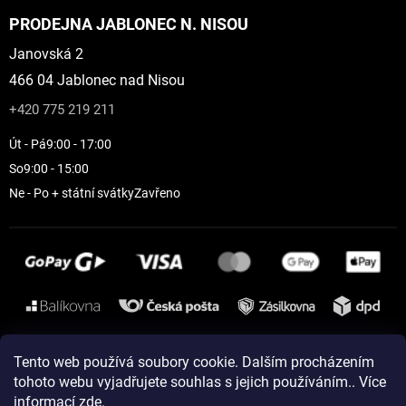
PRODEJNA JABLONEC N. NISOU
Janovská 2
466 04 Jablonec nad Nisou
+420 775 219 211
Út - Pá
9:00 - 17:00
So
9:00 - 15:00
Ne - Po + státní svátky
Zavřeno
Instagram
Tento web používá soubory cookie. Dalším procházením
tohoto webu vyjadřujete souhlas s jejich používáním.. Více
informací
zde
.