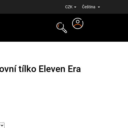
CZK
Čeština
Přihlášení
NOVINKY
vní tílko Eleven Era