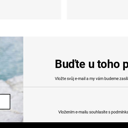
M
L
XL
XXL
XS
S
M
L
XL
Buďte u toho p
Vložte svůj e-mail a my vám budeme zasí
Vložením e-mailu souhlasíte s
podmínka