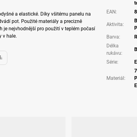
t
EAN
:
8
rodyšné a elastické. Díky všitému panelu na
vádí pot. Použité materiály a precizně
Aktivita
:
P
h je nejvhodnější pro použití v teplém počasí
 v hale.
Barva
:
R
Délka
B
rukávu
:
í
Série
:
E
7
Materiál
:
P