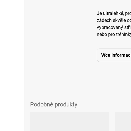
Je ultralehké, p
zádech skvěle od
vypracovaný stři
nebo pro tréninky
Více informac