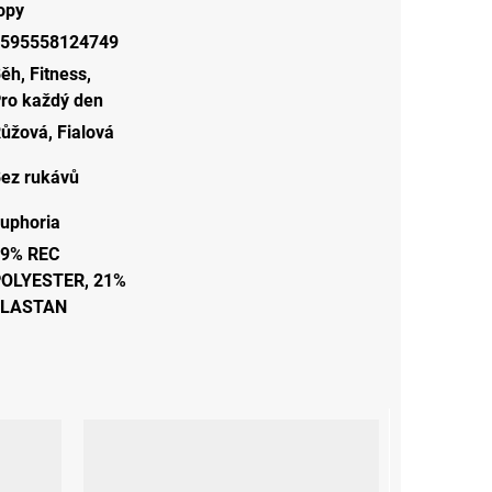
opy
595558124749
Běh
,
Fitness
,
ro každý den
ůžová
,
Fialová
ez rukávů
uphoria
9% REC
OLYESTER, 21%
ELASTAN