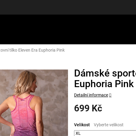
vní tílko Eleven Era Euphoria Pink
LUŠENSTVÍ
DÁRKOVÉ POUKAZY
DISCGOLF
SLEVY
Dámské sporto
Euphoria Pink
Detailní informace
699 Kč
Měrná
cena:
Velikost