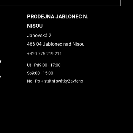
PRODEJNA JABLONEC N.
NISOU
Janovská 2
466 04 Jablonec nad Nisou
+420 775 219 211
y
Út - Pá
9:00 - 17:00
So
9:00 - 15:00
o
Ne - Po + státní svátky
Zavřeno