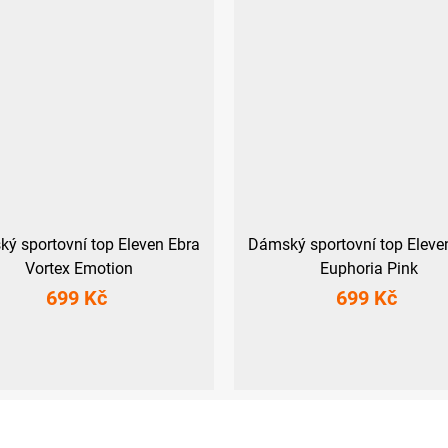
ý sportovní top Eleven Ebra
Dámský sportovní top Eleve
Vortex Emotion
Euphoria Pink
699 Kč
699 Kč
M
L
XL
XXL
XS
S
M
L
XL
XXL