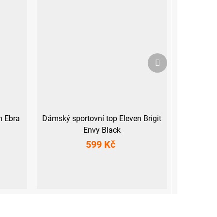
Další
produkt
n Ebra
Dámský sportovní top Eleven Brigit
Envy Black
599 Kč
XS
S
M
L
XL