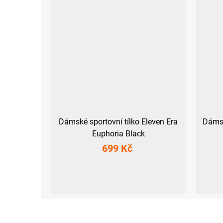
Dámské sportovní tílko Eleven Era
Dámsk
Euphoria Black
699 Kč
XS
S
M
L
XL
XXL
XS
S