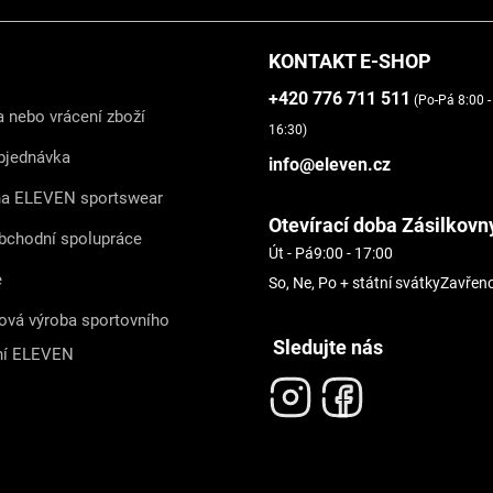
KONTAKT E-SHOP
+420 776 711 511
(Po-Pá 8:00 -
 nebo vrácení zboží
16:30)
bjednávka
info@eleven.cz
na ELEVEN sportswear
Otevírací doba Zásilkovn
bchodní spolupráce
Út - Pá
9:00 - 17:00
e
So, Ne, Po + státní svátky
Zavřen
ová výroba sportovního
Sledujte nás
ní ELEVEN