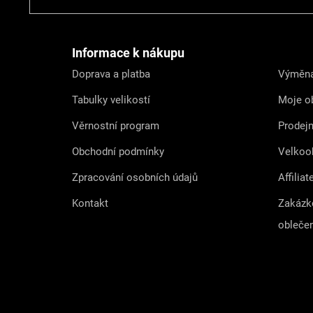
á
p
a
t
Informace k nákupu
í
Doprava a platba
Výměna
Tabulky velikostí
Moje o
Věrnostní program
Prodej
Obchodní podmínky
Velkoo
Zpracování osobních údajů
Affiliat
Kontakt
Zakázk
obleče