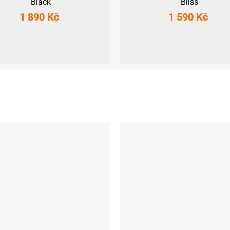
Black
Bliss
1 890 Kč
1 590 Kč
M
L
XL
XXL
XS
S
M
L
XL
XXL