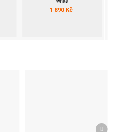
White
1 890 Kč
XS
S
M
L
XL
XXL
Další
produkt