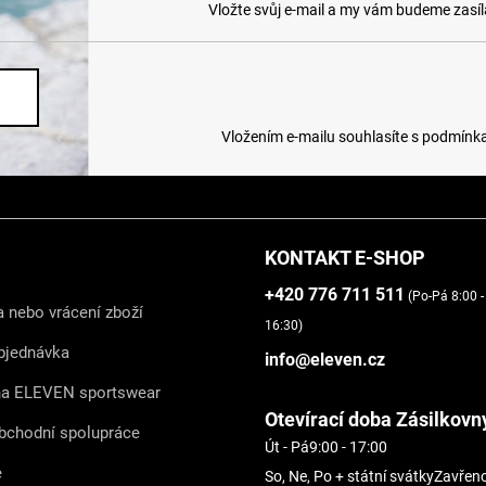
Vložte svůj e-mail a my vám budeme zasí
Vložením e-mailu souhlasíte s
podmínka
KONTAKT E-SHOP
+420 776 711 511
(Po-Pá 8:00 -
 nebo vrácení zboží
16:30)
bjednávka
info@eleven.cz
na ELEVEN sportswear
Otevírací doba Zásilkovn
bchodní spolupráce
Út - Pá
9:00 - 17:00
e
So, Ne, Po + státní svátky
Zavřen