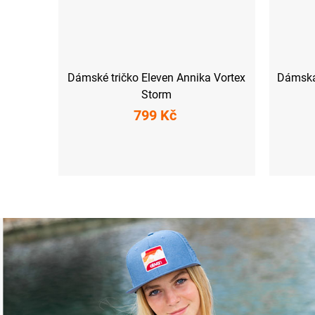
Dámské tričko Eleven Annika Vortex
Dámská
Storm
799 Kč
XS
S
M
L
XL
XXL
3XL
XS
S