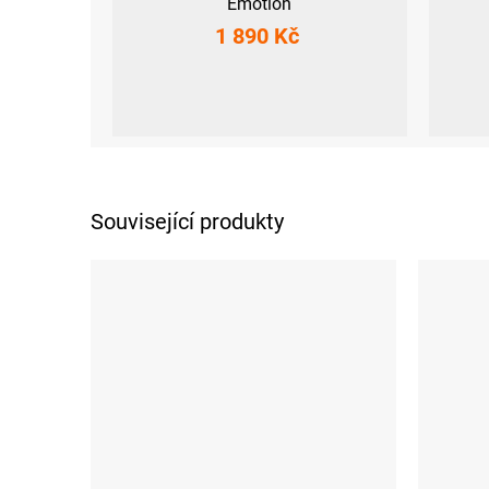
Emotion
1 890 Kč
XS
S
M
L
XL
XXL
XS
S
Související produkty