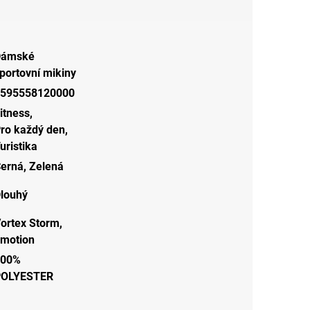
Dámské
portovní mikiny
595558120000
itness
,
ro každý den
,
uristika
erná
,
Zelená
louhý
ortex Storm,
motion
100%
POLYESTER