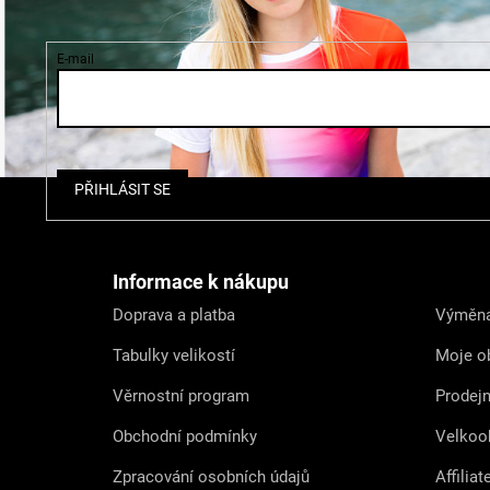
E-mail
Z
PŘIHLÁSIT SE
á
p
a
t
Informace k nákupu
í
Doprava a platba
Výměna
Tabulky velikostí
Moje o
Věrnostní program
Prodej
Obchodní podmínky
Velkoo
Zpracování osobních údajů
Affiliat