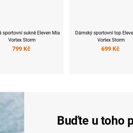
 sportovní sukně Eleven Mia
Dámský sportovní top Elev
Vortex Storm
Vortex Storm
799 Kč
699 Kč
M
L
XL
XXL
XS
S
M
L
XL
XX
Buďte u toho p