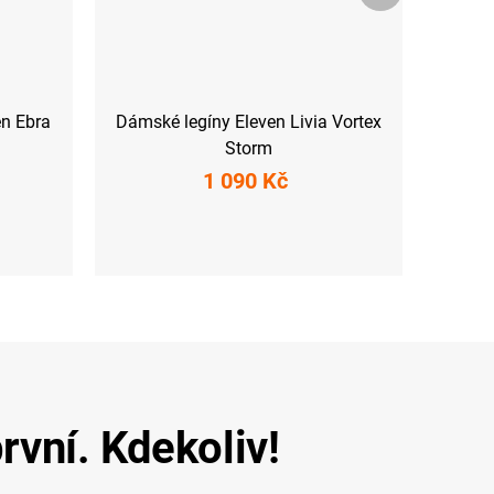
en Ebra
Dámské legíny Eleven Livia Vortex
Storm
1 090 Kč
L
XS
S
M
L
XL
XXL
rvní. Kdekoliv!