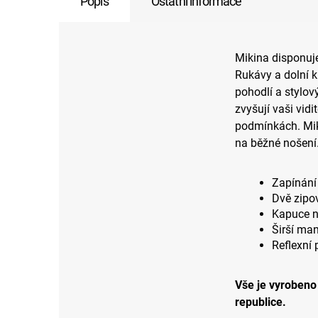
Popis
Ostatní informace
Mikina disponuj
Rukávy a dolní k
pohodlí a stylov
zvyšují vaši vid
podmínkách. Mi
na běžné nošení
Zapínání
Dvě zipo
Kapuce n
Širší man
Reflexní
Vše je vyrobeno 
republice.