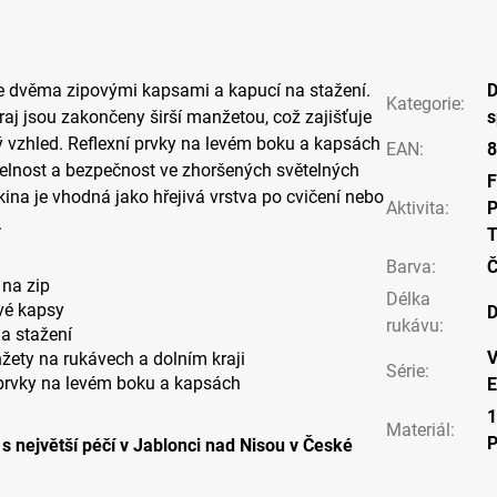
e dvěma zipovými kapsami a kapucí na stažení.
Kategorie
:
raj jsou zakončeny širší manžetou, což zajišťuje
s
ý vzhled. Reflexní prvky na levém boku a kapsách
EAN
:
8
itelnost a bezpečnost ve zhoršených světelných
F
kina
je vhodná jako hřejivá vrstva po cvičení nebo
Aktivita
:
P
.
T
Barva
:
Č
 na zip
Délka
vé kapsy
D
rukávu
:
a stažení
V
žety na rukávech a dolním kraji
Série
:
 prvky na levém boku a kapsách
E
Materiál
:
s největší péčí v Jablonci nad Nisou v České