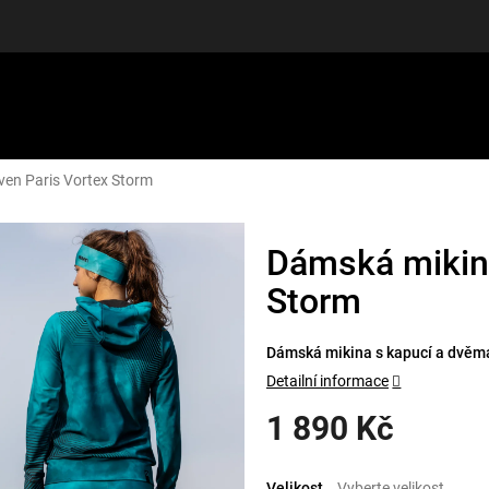
ven Paris Vortex Storm
LUŠENSTVÍ
DÁRKOVÉ POUKAZY
DISCGOLF
SLEVY
Dámská mikina
Storm
Dámská mikina s kapucí a dvěma
Detailní informace
1 890 Kč
Měrná
cena:
Velikost