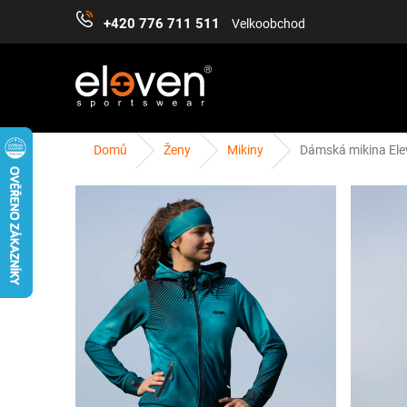
Přejít
+420 776 711 511
Velkoobchod
na
obsah
Domů
Ženy
Mikiny
Dámská mikina Ele
ŽENY
MUŽI
DĚTI
DOPLŇKY
PŘÍS