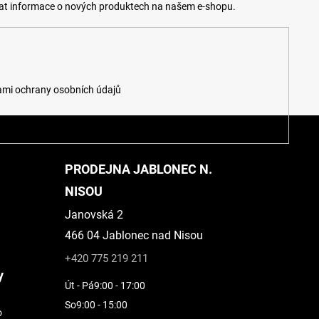
lat informace o nových produktech na našem e-shopu.
mi ochrany osobních údajů
PRODEJNA JABLONEC N.
NISOU
Janovská 2
466 04 Jablonec nad Nisou
+420 775 219 211
y
Út - Pá
9:00 - 17:00
So
9:00 - 15:00
o