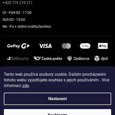
+420 775 219 211
Út - Pá
9:00 - 17:00
So
9:00 - 15:00
Ne - Po + státní svátky
Zavřeno
Instagram
Tento web používá soubory cookie. Dalším procházením
tohoto webu vyjadřujete souhlas s jejich používáním.. Více
informací
zde
.
Vytvořil Shoptet
Nastavení
Copyright 2026
ELEVEN sportswear
. Všechna práva vyhrazena.