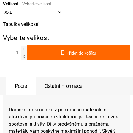
cena:
Velikost
Tabulka velikostí
Přidat do košíku
Popis
Ostatní informace
Dámské funkční triko z příjemného materiálu s
atraktivní pruhovanou strukturou je ideální pro různé
sportovní aktivity. Díky prodyšnému a pružnému
materiálu vám poskytne maximální pohodlí. Skvělý