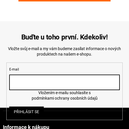
Buďte u toho první. Kdekoliv!
Vložte svůj e-mail a my vám budeme zasílat informace o nových
produktech na našem e-shopu.
E-mail
Vložením e-mailu souhlasíte s
podmínkami ochrany osobních údajů
Z
PŘIHLÁSIT SE
á
p
a
Informace k nákupu