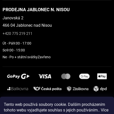
PRODEJNA JABLONEC N. NISOU
Janovská 2
466 04 Jablonec nad Nisou
+420 775 219 211
Út - Pá
9:00 - 17:00
So
9:00 - 15:00
Ne - Po + státní svátky
Zavřeno
Instagram
Tento web používá soubory cookie. Dalším procházením
tohoto webu vyjadřujete souhlas s jejich používáním.. Více