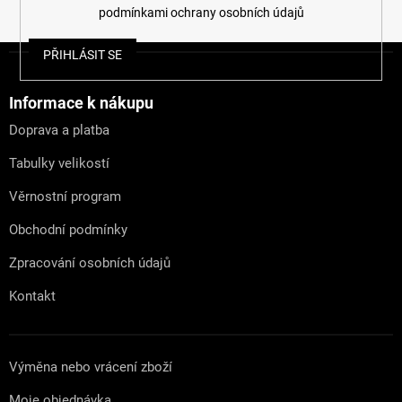
podmínkami ochrany osobních údajů
Z
PŘIHLÁSIT SE
á
p
a
Informace k nákupu
t
Doprava a platba
í
Tabulky velikostí
Věrnostní program
Obchodní podmínky
Zpracování osobních údajů
Kontakt
Výměna nebo vrácení zboží
Moje objednávka