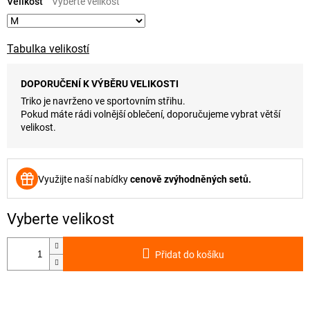
cena:
Velikost
Tabulka velikostí
DOPORUČENÍ K VÝBĚRU VELIKOSTI
Triko je navrženo ve sportovním střihu.
Pokud máte rádi volnější oblečení, doporučujeme vybrat větší
velikost.
Využijte naší nabídky
cenově zvýhodněných setů.
Přidat do košíku