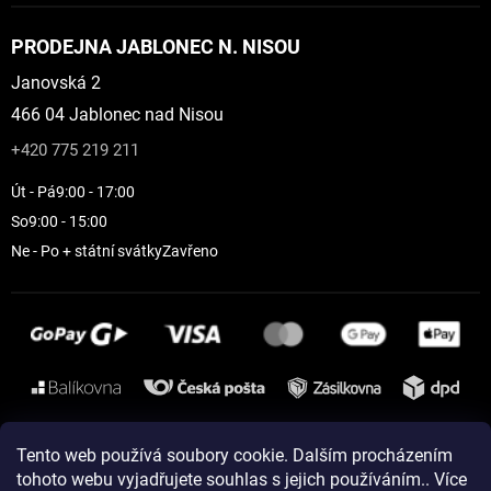
PRODEJNA JABLONEC N. NISOU
Janovská 2
466 04 Jablonec nad Nisou
+420 775 219 211
Út - Pá
9:00 - 17:00
So
9:00 - 15:00
Ne - Po + státní svátky
Zavřeno
Instagram
Tento web používá soubory cookie. Dalším procházením
tohoto webu vyjadřujete souhlas s jejich používáním.. Více