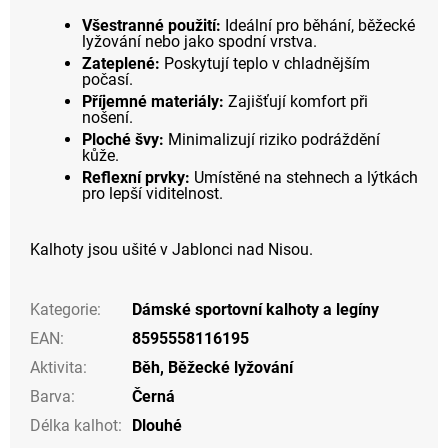
Všestranné použití:
Ideální pro běhání, běžecké
lyžování nebo jako spodní vrstva.
Zateplené:
Poskytují teplo v chladnějším
počasí.
Příjemné materiály:
Zajišťují komfort při
nošení.
Ploché švy:
Minimalizují riziko podráždění
kůže.
Reflexní prvky:
Umístěné na stehnech a lýtkách
pro lepší viditelnost.
Kalhoty jsou ušité v Jablonci nad Nisou.
Kategorie
:
Dámské sportovní kalhoty a legíny
EAN
:
8595558116195
Aktivita
:
Běh
,
Běžecké lyžování
Barva
:
Černá
Délka kalhot
:
Dlouhé