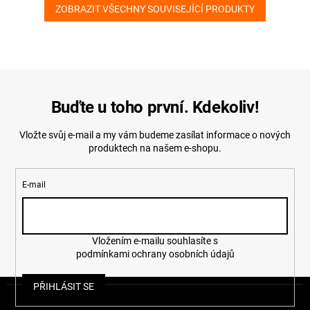
ZOBRAZIT VŠECHNY SOUVISEJÍCÍ PRODUKTY
Buďte u toho první. Kdekoliv!
Vložte svůj e-mail a my vám budeme zasílat informace o nových
produktech na našem e-shopu.
E-mail
Vložením e-mailu souhlasíte s
podmínkami ochrany osobních údajů
Z
PŘIHLÁSIT SE
á