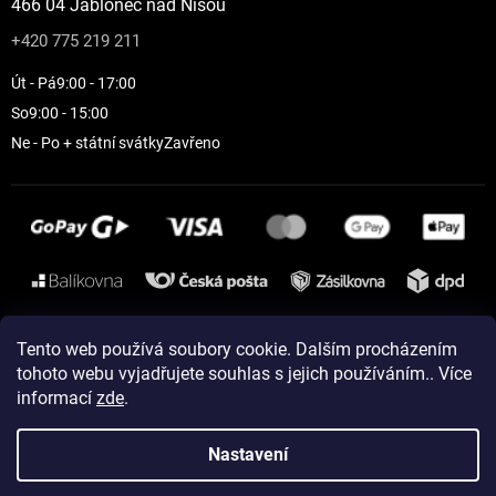
466 04 Jablonec nad Nisou
+420 775 219 211
Út - Pá
9:00 - 17:00
So
9:00 - 15:00
Ne - Po + státní svátky
Zavřeno
Instagram
Tento web používá soubory cookie. Dalším procházením
tohoto webu vyjadřujete souhlas s jejich používáním.. Více
informací
zde
.
Vytvořil Shoptet
Nastavení