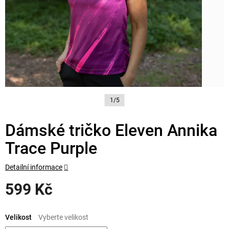
1/5
Dámské tričko Eleven Annika
Trace Purple
Detailní informace
599 Kč
Měrná
cena:
Velikost