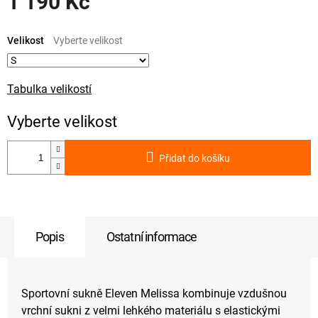
1 190 Kč
Měrná
cena:
Velikost
Tabulka velikostí
Přidat do košíku
Popis
Ostatní informace
Sportovní sukně Eleven Melissa kombinuje vzdušnou
vrchní sukni z velmi lehkého materiálu s elastickými