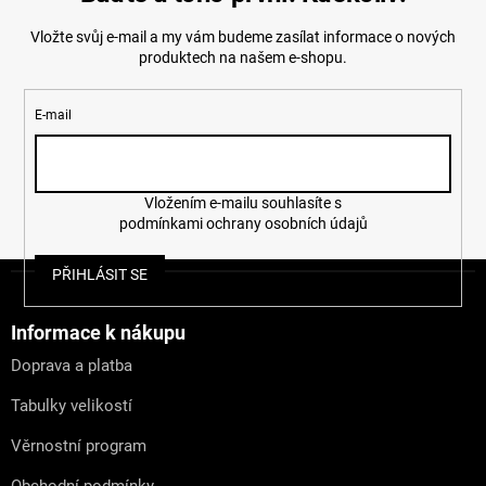
k
y
Vložte svůj e-mail a my vám budeme zasílat informace o nových
v
ý
produktech na našem e-shopu.
p
i
s
E-mail
u
Vložením e-mailu souhlasíte s
podmínkami ochrany osobních údajů
Z
PŘIHLÁSIT SE
á
p
a
Informace k nákupu
t
Doprava a platba
í
Tabulky velikostí
Věrnostní program