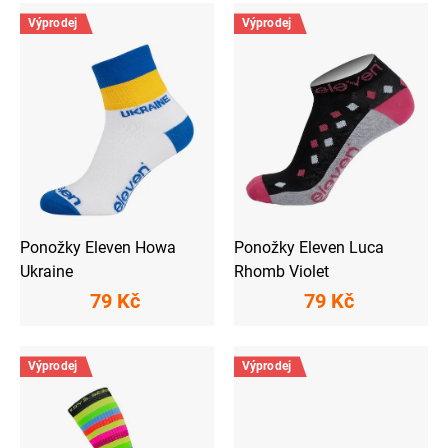
V
o
ý
d
Výprodej
Výprodej
p
u
i
k
s
t
p
ů
r
o
d
u
k
t
ů
Ponožky Eleven Howa
Ponožky Eleven Luca
Ukraine
Rhomb Violet
79 Kč
79 Kč
Výprodej
Výprodej