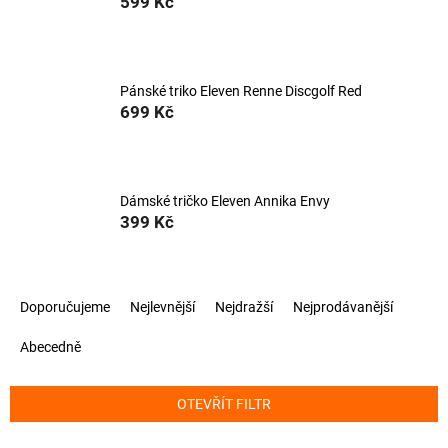
599 Kč
Pánské triko Eleven Renne Discgolf Red
699 Kč
Dámské tričko Eleven Annika Envy
399 Kč
Ř
Doporučujeme
Nejlevnější
Nejdražší
Nejprodávanější
a
z
Abecedně
e
n
í
OTEVŘÍT FILTR
p
r