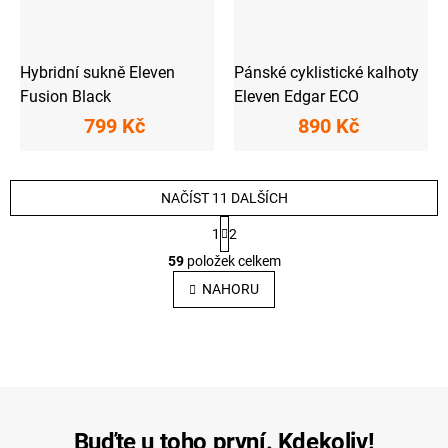
Hybridní sukně Eleven
Pánské cyklistické kalhoty
Fusion Black
Eleven Edgar ECO
799 Kč
890 Kč
NAČÍST 11 DALŠÍCH
S
1
2
t
O
r
59
položek celkem
v
á
l
n
NAHORU
k
á
o
d
v
a
á
c
n
í
í
p
r
v
Buďte u toho první. Kdekoliv!