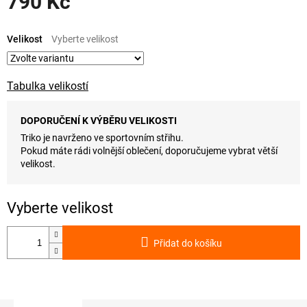
790 Kč
Měrná
cena:
Velikost
Tabulka velikostí
DOPORUČENÍ K VÝBĚRU VELIKOSTI
Triko je navrženo ve sportovním střihu.
Pokud máte rádi volnější oblečení, doporučujeme vybrat větší
velikost.
Přidat do košíku