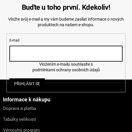
Buďte u toho první. Kdekoliv!
Vložte svůj e-mail a my vám budeme zasílat informace o nových
produktech na našem e-shopu.
E-mail
Vložením e-mailu souhlasíte s
podmínkami ochrany osobních údajů
Z
PŘIHLÁSIT SE
á
p
a
Informace k nákupu
t
Doprava a platba
í
Tabulky velikostí
Věrnostní program