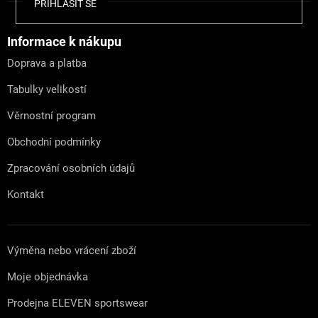
Z
PŘIHLÁSIT SE
á
p
a
Informace k nákupu
t
Doprava a platba
í
Tabulky velikostí
Věrnostní program
Obchodní podmínky
Zpracování osobních údajů
Kontakt
Výměna nebo vrácení zboží
Moje objednávka
Prodejna ELEVEN sportswear