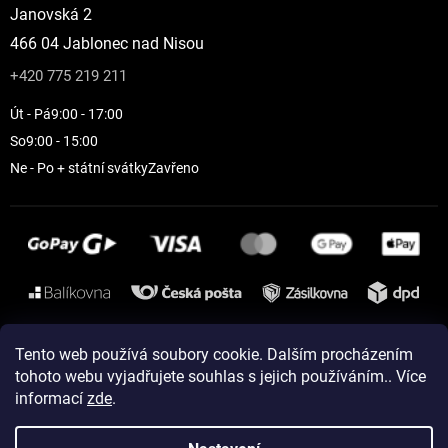
Janovská 2
466 04 Jablonec nad Nisou
+420 775 219 211
Út - Pá
9:00 - 17:00
So
9:00 - 15:00
Ne - Po + státní svátky
Zavřeno
Instagram
Tento web používá soubory cookie. Dalším procházením
tohoto webu vyjadřujete souhlas s jejich používáním.. Více
informací
zde
.
Vytvořil Shoptet